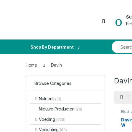
Skip to navigation
Skip to content
Su
Open
Em
Search fo
Shop By Department
Home
Davin
Davi
Browse Categories
Nutrients
(3)
Nieuwe Producten
(28)
Electr
Voeding
Davin
(739)
W
Verlichting
(80)