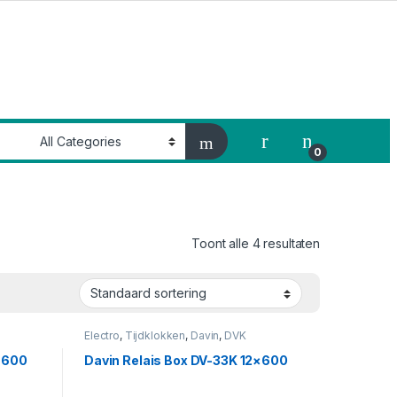
My Account
0
Toont alle 4 resultaten
Electro
,
Tijdklokken
,
Davin
,
DVK
×600
Davin Relais Box DV-33K 12×600