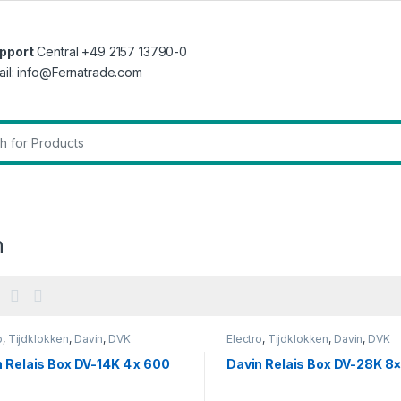
pport
Central +49 2157 13790-0
ail: info@Fernatrade.com
r:
n
o
,
Tijdklokken
,
Davin
,
DVK
Electro
,
Tijdklokken
,
Davin
,
DVK
 Relais Box DV-14K 4 x 600
Davin Relais Box DV-28K 8