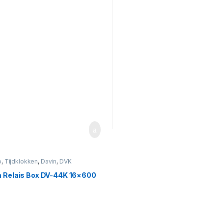
o
,
Tijdklokken
,
Davin
,
DVK
n Relais Box DV-44K 16×600