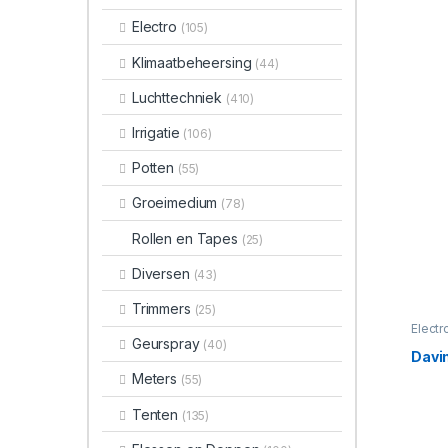
Electro
(105)
Klimaatbeheersing
(44)
Luchttechniek
(410)
Irrigatie
(106)
Potten
(55)
Groeimedium
(78)
Rollen en Tapes
(25)
Diversen
(43)
Trimmers
(25)
Electr
Geurspray
(40)
Davi
Meters
(55)
Tenten
(135)