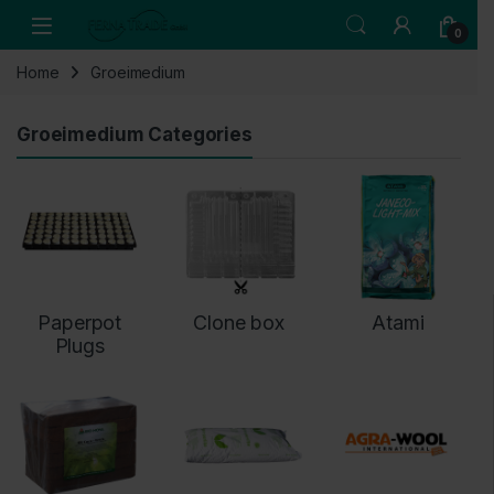
Skip to navigation
Skip to content
Open
0
Home
Groeimedium
Groeimedium Categories
Paperpot
Clone box
Atami
Plugs