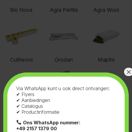
Bio Nova
Agra Perlite
Agra Wool
Cultiwool
Grodan
Mapito
×
Via WhatsApp kunt u ook direct ontvangen:
✔ Flyers
✔ Aanbiedingen
✔ Catalogus
Jiffy
Powerplug
Ugro
✔ Productinformatie
steenwol
blokken
Ons WhatsApp nummer:
+49 2157 1379 00