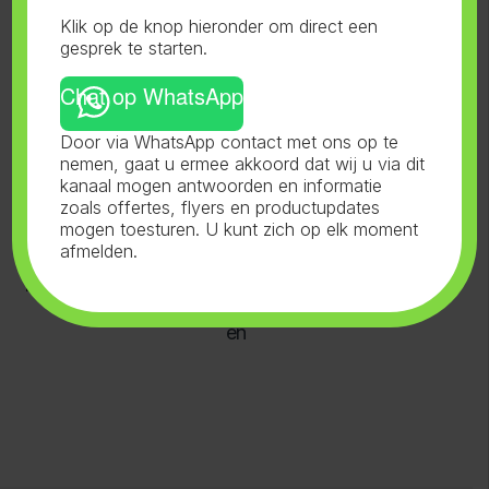
Klik op de knop hieronder om direct een
Clonex
Jiffy
gesprek te starten.
Steenwolplug
Chat op WhatsApp
gen Prive
Label
Door via WhatsApp contact met ons op te
nemen, gaat u ermee akkoord dat wij u via dit
kanaal mogen antwoorden en informatie
Plug Prikker
Eazy Plugs
Worteldoek
zoals offertes, flyers en productupdates
mogen toesturen. U kunt zich op elk moment
afmelden.
Kweektafels
Bamboestokk
en