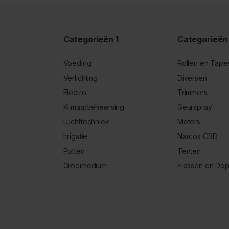
Categorieën 1
Categorieën
Voeding
Rollen en Tape
Verlichting
Diversen
Electro
Trimmers
Klimaatbeheersing
Geurspray
Luchttechniek
Meters
Irrigatie
Narcos CBD
Potten
Tenten
Groeimedium
Flessen en Do