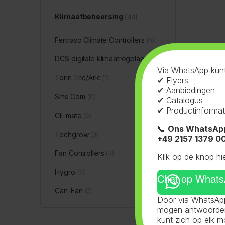
Klimaatbeheersing
(44)
Fertraso Climate Controllers
(6)
DCS digitale klimaatregelaar
(1)
Via WhatsApp kunt
Torin Tric/Aric
(1)
✔ Flyers
✔ Aanbiedingen
Sms Com
(11)
✔ Catalogus
✔ Productinformat
Cli-mate
(6)
📞
Ons WhatsAp
Techgrow
(9)
+49 2157 1379 0
Fan Controllers
(3)
Klik op de knop hi
Hygro
(2)
Chat op What
Can-Fan
(5)
Door via WhatsApp
mogen antwoorden 
kunt zich op elk 