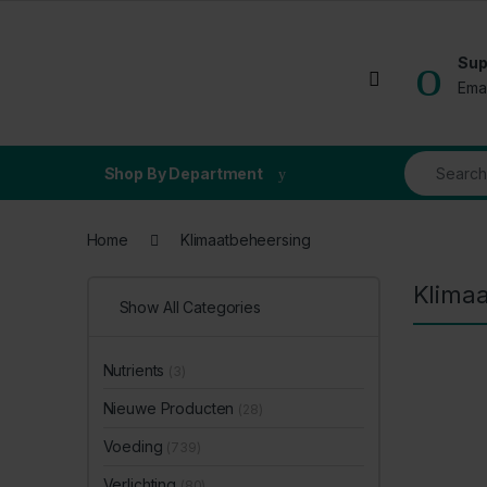
Skip to navigation
Skip to content
Sup
Open
Ema
Search for
Shop By Department
Home
Klimaatbeheersing
Klimaa
Show All Categories
Nutrients
(3)
Nieuwe Producten
(28)
Voeding
(739)
Verlichting
(80)