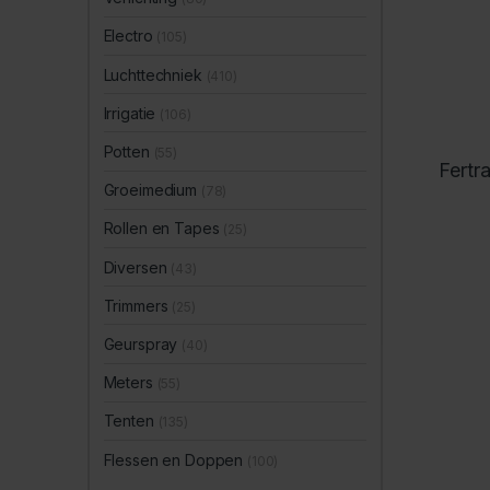
Electro
(105)
Luchttechniek
(410)
Irrigatie
(106)
Potten
(55)
Fertr
Groeimedium
(78)
Rollen en Tapes
(25)
Diversen
(43)
Trimmers
(25)
Geurspray
(40)
Meters
(55)
Tenten
(135)
Flessen en Doppen
(100)