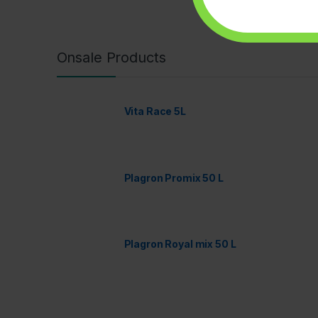
Onsale Products
Vita Race 5L
Plagron Promix 50 L
Plagron Royal mix 50 L