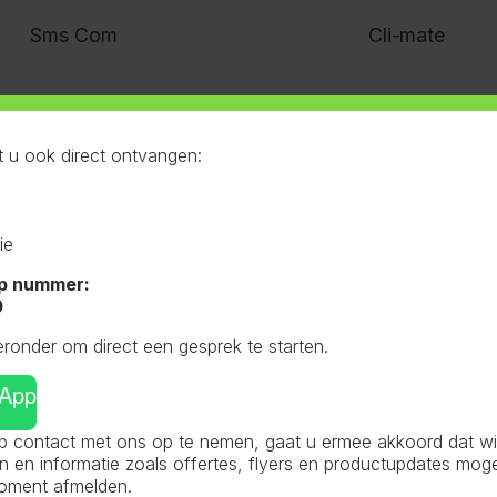
Sms Com
Cli-mate
 u ook direct ontvangen:
ie
p nummer:
0
eronder om direct een gesprek te starten.
sApp
Fan Controllers
Hygro
 contact met ons op te nemen, gaat u ermee akkoord dat wij 
en informatie zoals offertes, flyers en productupdates mog
moment afmelden.