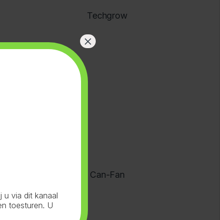
Techgrow
×
Can-Fan
u via dit kanaal
en toesturen. U