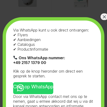
×
Klimaatbeheersing
,
Fan
Via WhatsApp kunt u ook direct ontvangen:
Controllers
Fan controller +
✔ Flyers
Thermostaat
✔ Aanbiedingen
✔ Catalogus
✔ Productinformatie
Ons WhatsApp nummer:
+49 2157 1379 00
Klik op de knop hieronder om direct een
gesprek te starten.
Chat op WhatsApp
Door via WhatsApp contact met ons op te
nemen, gaat u ermee akkoord dat wij u via dit
Toont alle 3 resultaten
kanaal mogen antwoorden en informatie