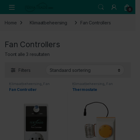
Skip to navigation
Skip to content
Open
0
Home
Klimaatbeheersing
Fan Controllers
Fan Controllers
Toont alle 3 resultaten
Filters
Klimaatbeheersing
,
Fan
Klimaatbeheersing
,
Fan
Controllers
Controllers
Fan Controller
Thermostate