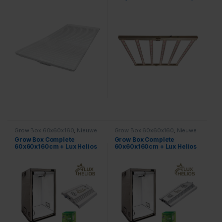
Umol, full spectrum + Rj
port ( new model may
available)
Grow Box 60x60x160
,
Nieuwe
Grow Box 60x60x160
,
Nieuwe
Producten
Producten
Grow Box Complete
Grow Box Complete
60x60x160cm + Lux Helios
60x60x160cm + Lux Helios
LED 100W
LED 200W