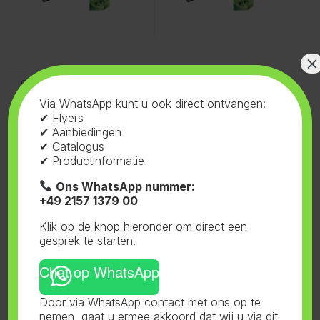
×
Grow Box 60x60x160
,
Nieuwe
Grow Box 60x60x160
,
Nieuwe
Producten
Producten
Grow Box Complete
Grow Box Complete
Via WhatsApp kunt u ook direct ontvangen:
60x60x160cm + Vipar +
60x60x160cm + Vipar
✔ Flyers
P600
P1000
✔ Aanbiedingen
✔ Catalogus
✔ Productinformatie
Ons WhatsApp nummer:
+49 2157 1379 00
Klik op de knop hieronder om direct een
gesprek te starten.
Chat op WhatsApp
Grow Box 60x60x160
,
Nieuwe
Grow Box 60x60x160
,
Nieuwe
Door via WhatsApp contact met ons op te
Producten
Producten
Grow Box Complete
Grow Box Complete
nemen, gaat u ermee akkoord dat wij u via dit