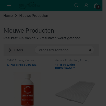
Skip to navigation
Skip to content
Open
0
Home
Nieuwe Producten
Nieuwe Producten
Resultaat 1–15 van de 28 resultaten wordt getoond
Filters
C-NO Stress
,
Nieuwe
Nieuwe Producten
,
Potten
,
Producten
Trays
C-NO Stress 250 ML
FT-Tray White
100x204x5cm