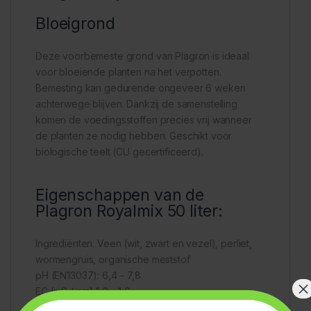
Bloeigrond
Deze voorbemeste grond van Plagron is ideaal
voor bloeiende planten na het verpotten.
Bemesting kan gedurende ongeveer 6 weken
achterwege blijven. Dankzij de samenstelling
komen de voedingsstoffen precies vrij wanneer
de planten ze nodig hebben. Geschikt voor
biologische teelt (CU gecertificeerd).
Eigenschappen van de
Plagron Royalmix 50 liter:
Ingrediënten: Veen (wit, zwart en vezel), perliet,
wormengruis, organische meststof
pH (EN13037): 6,4 – 7,8
×
EC [mS / cm] 1,0 – 1,6
Voorbemest met 10,5 kg/m³ organische meststof