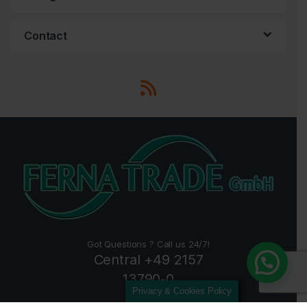
Contact
Got Questions ? Call us 24/7!
Central +49 2157
13790-0
Privacy & Cookies Policy