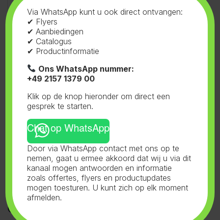
(NPK 5,5-11-5,5)
Via WhatsApp kunt u ook direct ontvangen:
Inhoud:
✔ Flyers
50 liter
✔ Aanbiedingen
Levende bodem:
Living Soil Substrat
✔ Catalogus
✔ Productinformatie
Artikelgewicht:
16,50
kg
Ons WhatsApp nummer:
+49 2157 1379 00
Klik op de knop hieronder om direct een
gesprek te starten.
Chat op WhatsApp
SKU:
61.048
Categorie:
Plagron
Tag:
plagron
Door via WhatsApp contact met ons op te
nemen, gaat u ermee akkoord dat wij u via dit
kanaal mogen antwoorden en informatie
zoals offertes, flyers en productupdates
mogen toesturen. U kunt zich op elk moment
afmelden.
Gerelateerde producten