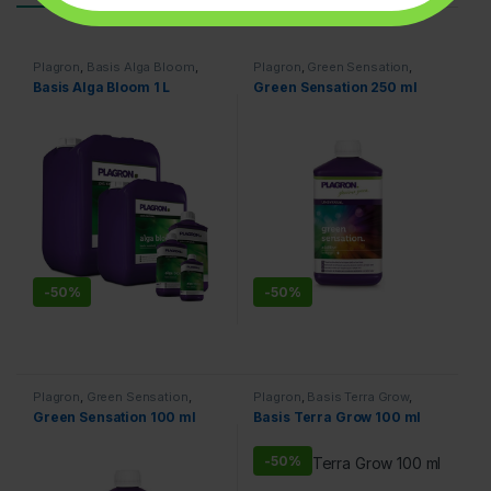
Plagron
,
Basis Alga Bloom
,
Plagron
,
Green Sensation
,
Voeding
Voeding
Basis Alga Bloom 1 L
Green Sensation 250 ml
-
50%
-
50%
Plagron
,
Green Sensation
,
Plagron
,
Basis Terra Grow
,
Voeding
Voeding
Green Sensation 100 ml
Basis Terra Grow 100 ml
-
50%