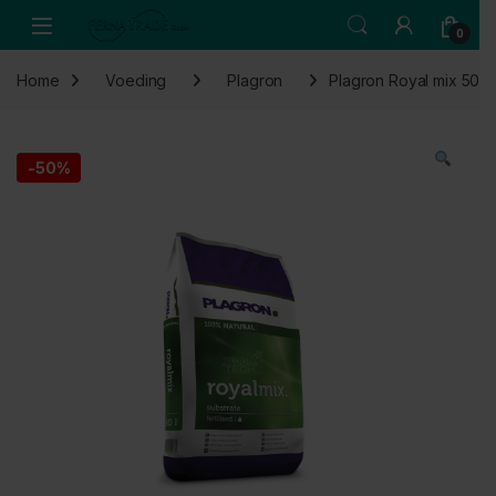
Skip to navigation
Skip to content
Open
0
Home
Voeding
Plagron
Plagron Royal mix 50 L
-
50%