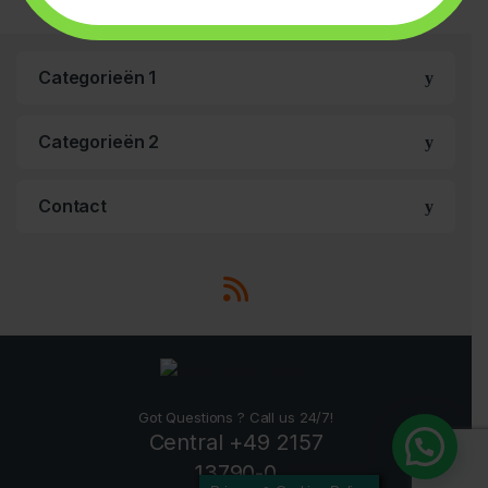
Categorieën 1
Categorieën 2
Contact
Got Questions ? Call us 24/7!
Central +49 2157
13790-0