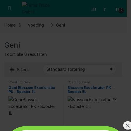
Skip to navigation
Skip to content
Open
0
Home
Voeding
Geni
Geni
Toont alle 6 resultaten
Filters
Voeding
,
Geni
Voeding
,
Geni
Geni Blossom Excelurator
Blossom Excelurator PK –
PK – Booster 1L
Booster 5L
×