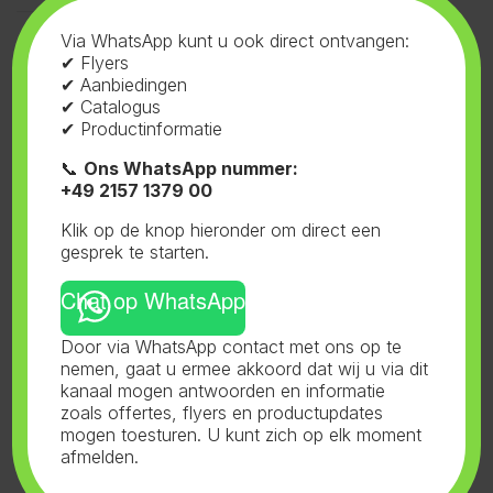
Voeding
,
Geni
Voeding
,
Geni
Via WhatsApp kunt u ook direct ontvangen:
Blossom Excelurator PK –
Blossom Excelurator PK –
✔ Flyers
Booster 10L
Booster 20L
✔ Aanbiedingen
✔ Catalogus
✔ Productinformatie
📞
Ons WhatsApp nummer:
+49 2157 1379 00
Voeding
,
Geni
Voeding
,
Geni
Klik op de knop hieronder om direct een
Powder 5 zakjes p/d
Powder pot 1kg
gesprek te starten.
Chat op WhatsApp
Door via WhatsApp contact met ons op te
nemen, gaat u ermee akkoord dat wij u via dit
kanaal mogen antwoorden en informatie
Toont alle 6 resultaten
zoals offertes, flyers en productupdates
mogen toesturen. U kunt zich op elk moment
afmelden.