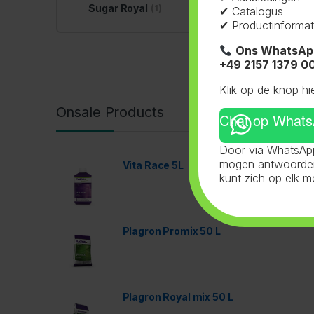
Sugar Royal
(1)
✔ Catalogus
✔ Productinformat
Ons WhatsAp
+49 2157 1379 0
Klik op de knop hi
Onsale Products
Chat op What
Door via WhatsApp
mogen antwoorden 
Vita Race 5L
kunt zich op elk 
Plagron Promix 50 L
Plagron Royal mix 50 L