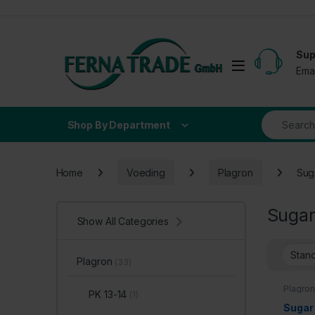
Skip to navigation
Skip to content
Sup
Open
Ema
Search for
Shop By Department
Home
Voeding
Plagron
Sug
Sugar
Show All Categories
Plagron
(33)
Plagron
PK 13-14
(1)
Sugar