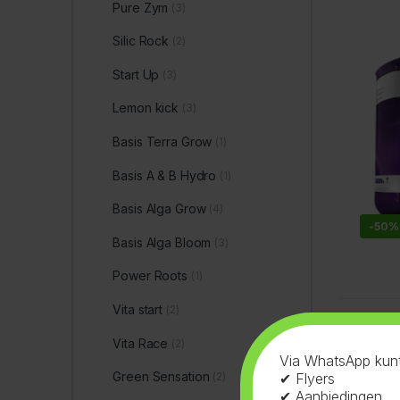
Pure Zym
(3)
Silic Rock
(2)
Start Up
(3)
Lemon kick
(3)
Basis Terra Grow
(1)
Basis A & B Hydro
(1)
Basis Alga Grow
(4)
-
50%
Basis Alga Bloom
(3)
Power Roots
(1)
Vita start
(2)
Enig result
Vita Race
(2)
Via WhatsApp kunt
Green Sensation
✔ Flyers
(2)
✔ Aanbiedingen