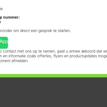
ie
p nummer:
0
eronder om direct een gesprek te starten.
sApp
 contact met ons op te nemen, gaat u ermee akkoord dat wij 
en informatie zoals offertes, flyers en productupdates mog
moment afmelden.