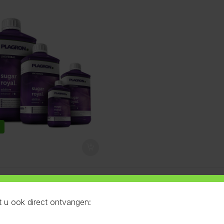
aat
 u ook direct ontvangen: