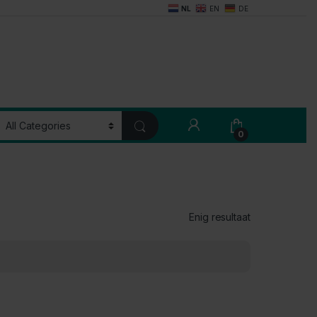
NL
EN
DE
My Account
0
Enig resultaat