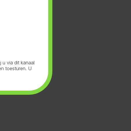
u via dit kanaal
en toesturen. U