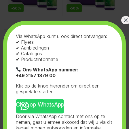
-
50%
-
50%
×
Plagron
,
Basis Alga Grow
,
Plagron
,
Basis Alga Grow
,
Via WhatsApp kunt u ook direct ontvangen:
Voeding
Voeding
Basis Alga Grow 250 ml
Basis Alga Grow 5 L
✔ Flyers
✔ Aanbiedingen
✔ Catalogus
✔ Productinformatie
Ons WhatsApp nummer:
+49 2157 1379 00
Klik op de knop hieronder om direct een
gesprek te starten.
-
50%
-
50%
Chat op WhatsApp
Door via WhatsApp contact met ons op te
nemen, gaat u ermee akkoord dat wij u via dit
Toont alle 4 resultaten
kanaal mogen antwoorden en informatie