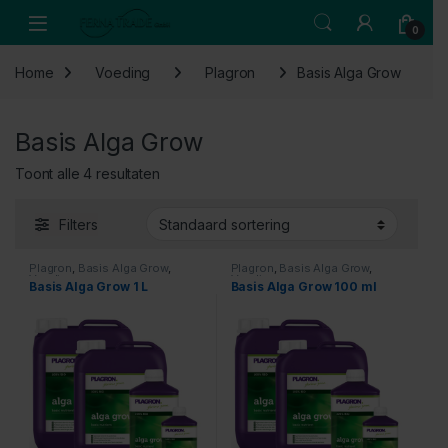
Skip to navigation
Skip to content
Open
0
Home
Voeding
Plagron
Basis Alga Grow
Basis Alga Grow
Toont alle 4 resultaten
Filters
Plagron
,
Basis Alga Grow
,
Plagron
,
Basis Alga Grow
,
Voeding
Voeding
Basis Alga Grow 1 L
Basis Alga Grow 100 ml