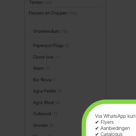
Tenten
(135)
Flessen en Doppen
(100)
Groeimedium
(78)
Paperpot Plugs
(5)
Clone box
(2)
Atami
(6)
Bio Nova
(1)
Agra Perlite
(1)
Agra Wool
(9)
Cultiwool
(7)
Via WhatsApp kunt
✔ Flyers
Grodan
(5)
✔ Aanbiedingen
✔ Catalogus