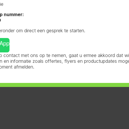
ie
p nummer:
0
eronder om direct een gesprek te starten.
sApp
 contact met ons op te nemen, gaat u ermee akkoord dat wij 
en informatie zoals offertes, flyers en productupdates mog
moment afmelden.