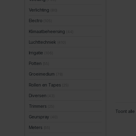
Verlichting
(80)
Electro
(105)
Klimaatbeheersing
(44)
Luchttechniek
(410)
Irrigatie
(106)
Potten
(55)
Groeimedium
(78)
Rollen en Tapes
(25)
Diversen
(43)
Trimmers
(25)
Toont alle
Geurspray
(40)
Meters
(55)