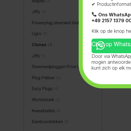
Mapito
(1)
✔ Productinformat
Jiffy
(4)
Ons WhatsAp
+49 2157 1379 0
Powerplug steenwol blokken
(8)
Klik op de knop hi
Ugro
(5)
Chat op What
Clonex
(3)
Door via WhatsApp
Jiffy
(1)
mogen antwoorden 
Steenwolpluggen Prive Label
(4)
kunt zich op elk 
Plug Prikker
(4)
Eazy Plugs
(4)
Worteldoek
(2)
Kweektafels
(5)
Bamboestokken
(2)