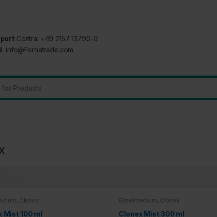
port
Central +49 2157 13790-0
il: info@Fernatrade.com
:
x
edium
,
Clonex
Groeimedium
,
Clonex
 Mist 100 ml
Clonex Mist 300 ml