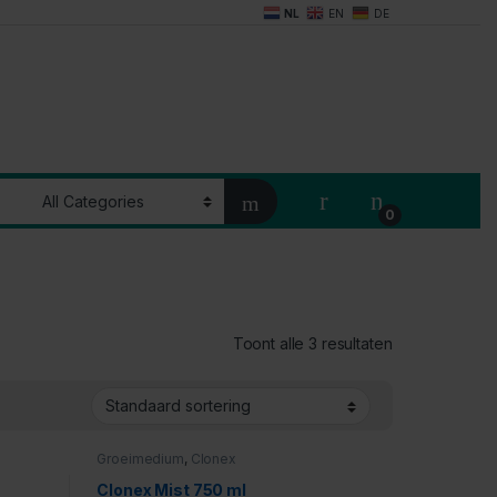
NL
EN
DE
My Account
0
Toont alle 3 resultaten
Groeimedium
,
Clonex
Clonex Mist 750 ml