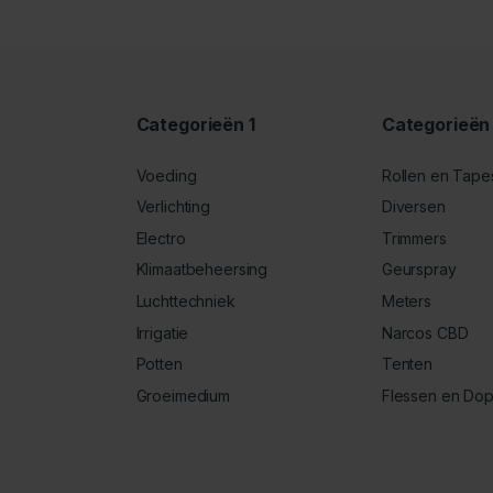
Categorieën 1
Categorieën
Voeding
Rollen en Tape
Verlichting
Diversen
Electro
Trimmers
Klimaatbeheersing
Geurspray
Luchttechniek
Meters
Irrigatie
Narcos CBD
Potten
Tenten
Groeimedium
Flessen en Do