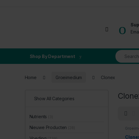
Skip to navigation
Skip to content
Sup
Open
Ema
Search for
Shop By Department
Home
Groeimedium
Clonex
Clone
Show All Categories
Nutrients
(3)
Nieuwe Producten
(28)
Groeim
Clonex
Voeding
(739)