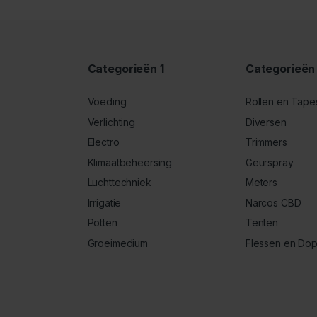
Categorieën 1
Categorieën
Voeding
Rollen en Tape
Verlichting
Diversen
Electro
Trimmers
Klimaatbeheersing
Geurspray
Luchttechniek
Meters
Irrigatie
Narcos CBD
Potten
Tenten
Groeimedium
Flessen en Do