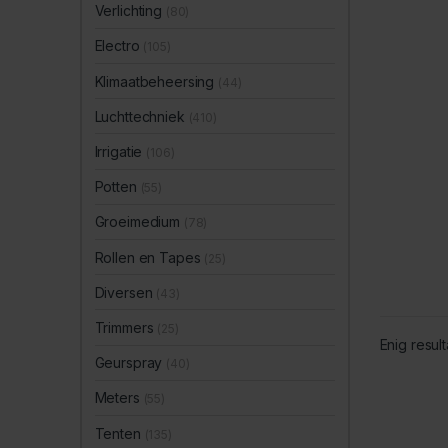
Verlichting
(80)
Electro
(105)
Klimaatbeheersing
(44)
Luchttechniek
(410)
Irrigatie
(106)
Potten
(55)
Groeimedium
(78)
Rollen en Tapes
(25)
Diversen
(43)
Trimmers
(25)
Enig result
Geurspray
(40)
Meters
(55)
Tenten
(135)