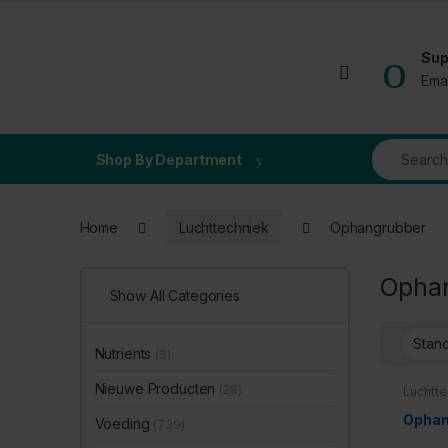
Skip to navigation
Skip to content
Sup
Open
Ema
Search for
Shop By Department
Home
Luchttechniek
Ophangrubber
Opha
Show All Categories
Nutrients
(3)
Nieuwe Producten
(28)
Luchtte
Ophan
Voeding
(739)