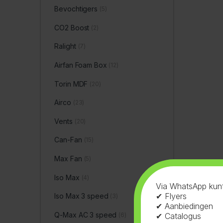
Bevochtigers
(5)
CO2 Boost
(2)
Ralight
(7)
Airfan Foam Box
(12)
Torin MDF
(20)
Airco
(23)
Vents
(20)
Can-Fan
(15)
Max Fan
(5)
Iso Max
(4)
Via WhatsApp kunt
✔ Flyers
Iso Max 3 speed
(3)
✔ Aanbiedingen
Q-Max AC 3 speed
(6)
✔ Catalogus