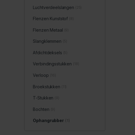
Luchtverdeelslangen
(25)
Flenzen Kunststof
(8)
Flenzen Metaal
(9)
Slangklemmen
(5)
Afdichtdeksels
(5)
Verbindingsstukken
(18)
Verloop
(16)
Broekstukken
(11)
T-Stukken
(9)
Bochten
(9)
Ophangrubber
(1)