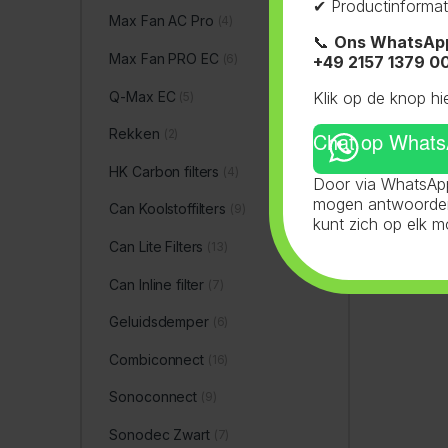
✔ Productinformat
Max Fan AC Pro
(4)
📞
Ons WhatsAp
Max Fan PRO EC
(6)
+49 2157 1379 0
Q-Max EC
Klik op de knop hi
(5)
Rekken
(2)
Chat op What
HK Carbon filters
(4)
Door via WhatsApp
mogen antwoorden 
Can Koolstoffilters
(9)
kunt zich op elk 
Can Lite Filters
(13)
Can Inline filter
(7)
Geluidsdemper
(6)
Combiconnect
(16)
Sonoconnect
(9)
Sonodec Zwart
(7)