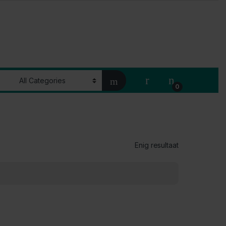
My Account
0
Enig resultaat