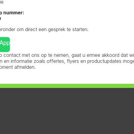
ie
p nummer:
0
eronder om direct een gesprek te starten.
sApp
 contact met ons op te nemen, gaat u ermee akkoord dat wij 
en informatie zoals offertes, flyers en productupdates mog
moment afmelden.