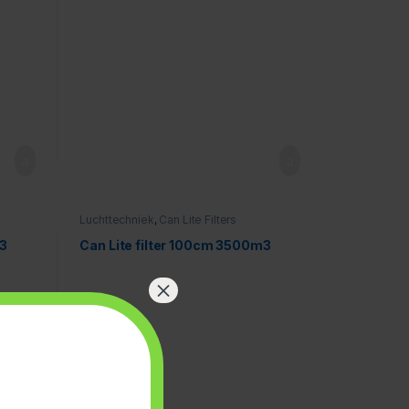
Luchttechniek
,
Can Lite Filters
m3
Can Lite filter 100cm 3500m3
×