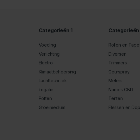
Categorieën 1
Categorieën
Voeding
Rollen en Tape
Verlichting
Diversen
Electro
Trimmers
Klimaatbeheersing
Geurspray
Luchttechniek
Meters
Irrigatie
Narcos CBD
Potten
Tenten
Groeimedium
Flessen en Do