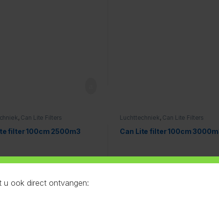
chniek
,
Can Lite Filters
Luchttechniek
,
Can Lite Filters
ite filter 100cm 2500m3
Can Lite filter 100cm 3000
 u ook direct ontvangen: