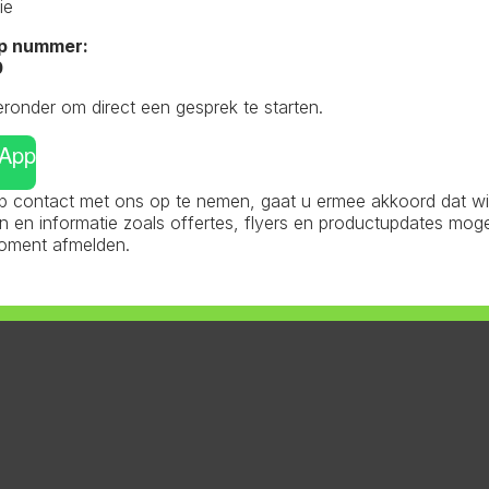
ie
p nummer:
0
eronder om direct een gesprek te starten.
sApp
 contact met ons op te nemen, gaat u ermee akkoord dat wij 
chniek
,
Can Lite Filters
en informatie zoals offertes, flyers en productupdates mog
ite filter 100cm 4500m3
moment afmelden.