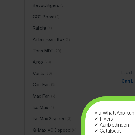
Bevochtigers
(5)
CO2 Boost
(2)
Ralight
(7)
Airfan Foam Box
(12)
Torin MDF
(20)
Airco
(23)
Luchtte
Vents
(20)
Can L
Can-Fan
(15)
Max Fan
(5)
Iso Max
(4)
Via WhatsApp kunt
✔ Flyers
Iso Max 3 speed
(3)
✔ Aanbiedingen
Q-Max AC 3 speed
(6)
✔ Catalogus