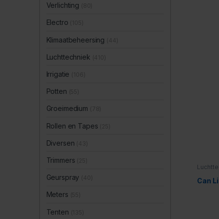
Verlichting
(80)
Electro
(105)
Klimaatbeheersing
(44)
Luchttechniek
(410)
Irrigatie
(106)
Potten
(55)
Groeimedium
(78)
Rollen en Tapes
(25)
Diversen
(43)
Trimmers
(25)
Luchtte
Geurspray
(40)
Can Li
Meters
(55)
Tenten
(135)