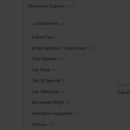
Flessen en Doppen
(100)
Luchttechniek
(410)
Empire Fan
(2)
Airfan Hybride + Foam boxes
(10)
Torin Metalen
(20)
Can Flens
(2)
Can 38 Special
(5)
Luchtte
Can Filterdoek
(2)
Can Li
Aluconnect Blight
(6)
Ventilation equipment
(22)
Fertraso
(18)