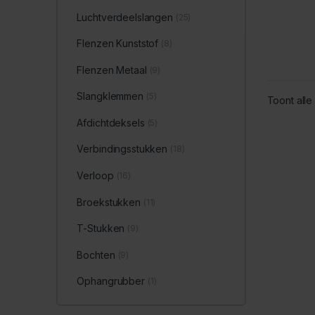
Luchtverdeelslangen
(25)
Flenzen Kunststof
(8)
Flenzen Metaal
(9)
Slangklemmen
(5)
Toont alle 
Afdichtdeksels
(5)
Verbindingsstukken
(18)
Verloop
(16)
Broekstukken
(11)
T-Stukken
(9)
Bochten
(9)
Ophangrubber
(1)