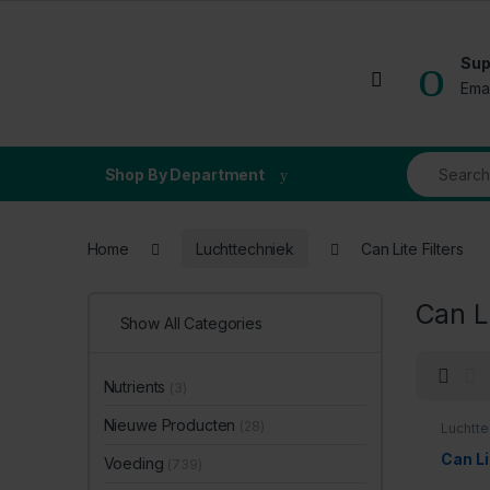
Skip to navigation
Skip to content
Sup
Open
Ema
Search for
Shop By Department
Home
Luchttechniek
Can Lite Filters
Can Li
Show All Categories
Nutrients
(3)
Nieuwe Producten
(28)
Luchtte
Can Li
Voeding
(739)