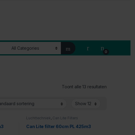
My Account
0
Toont alle 13 resultaten
Luchttechniek
,
Can Lite Filters
m3
Can Lite filter 60cm PL 425m3