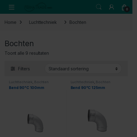
Skip to navigation
Skip to content
Open
0
Home
Luchttechniek
Bochten
Bochten
Toont alle 9 resultaten
Filters
Luchttechniek
,
Bochten
Luchttechniek
,
Bochten
Bend 90°C 100mm
Bend 90°C 125mm