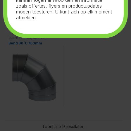
zoals offertes, flyers en productupdates
mogen toesturen. U kunt zich op elk moment
afmelden.
Luchttechniek
,
Bochten
Bend 90˚C 450mm
Toont alle 9 resultaten