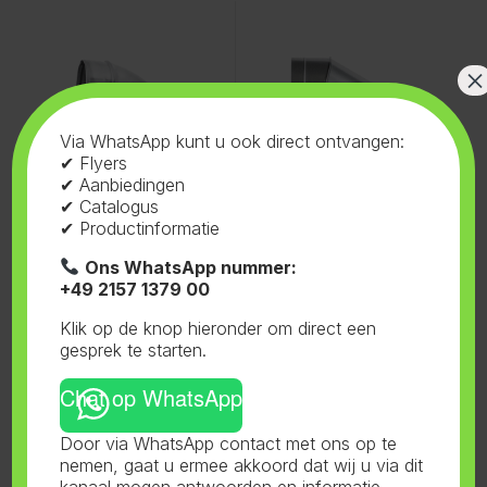
×
Via WhatsApp kunt u ook direct ontvangen:
✔ Flyers
✔ Aanbiedingen
✔ Catalogus
✔ Productinformatie
Ons WhatsApp nummer:
+49 2157 1379 00
Luchttechniek
,
Bochten
Luchttechniek
,
Bochten
Bend 90˚C 355mm
Bend 90˚C 400mm
Klik op de knop hieronder om direct een
gesprek te starten.
Chat op WhatsApp
Door via WhatsApp contact met ons op te
nemen, gaat u ermee akkoord dat wij u via dit
kanaal mogen antwoorden en informatie