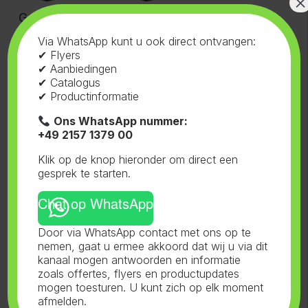
×
Gavita Elite
Gavita Elite
Propagator
HC
Via WhatsApp kunt u ook direct ontvangen:
✔ Flyers
✔ Aanbiedingen
✔ Catalogus
✔ Productinformatie
Ons WhatsApp nummer:
+49 2157 1379 00
Pro +
Classic+
Lite+
Klik op de knop hieronder om direct een
gesprek te starten.
Chat op WhatsApp
Door via WhatsApp contact met ons op te
nemen, gaat u ermee akkoord dat wij u via dit
kanaal mogen antwoorden en informatie
Dryer
zoals offertes, flyers en productupdates
mogen toesturen. U kunt zich op elk moment
afmelden.