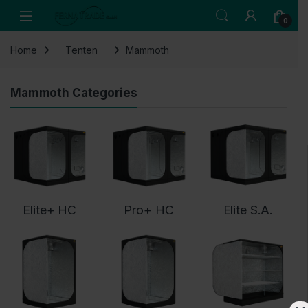
Skip to navigation
Skip to content
Open
0
Home
Tenten
Mammoth
Mammoth Categories
Elite+ HC
Pro+ HC
Elite S.A.