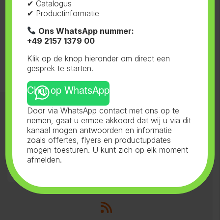
✔ Catalogus
Liquid Fresh
Liquid Polar
Breeze &
✔ Productinformatie
Linen
Crystal
Dispenser
Ons WhatsApp nummer:
+49 2157 1379 00
Klik op de knop hieronder om direct een
gesprek te starten.
Chat op WhatsApp
Door via WhatsApp contact met ons op te
Categorieën 1
nemen, gaat u ermee akkoord dat wij u via dit
kanaal mogen antwoorden en informatie
zoals offertes, flyers en productupdates
Categorieën 2
mogen toesturen. U kunt zich op elk moment
afmelden.
Contact