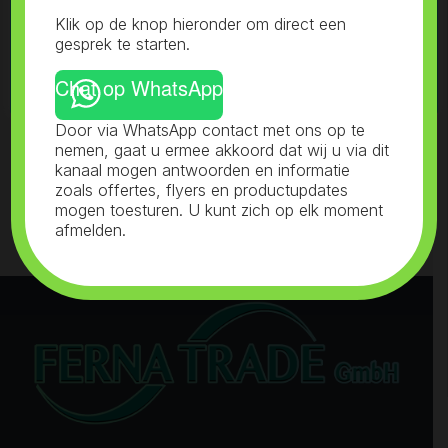
This website uses cookies to improve your experience. We'll
Klik op de knop hieronder om direct een
Categorieën 1
assume you're ok with this, but you can opt-out if you wish.
gesprek te starten.
Read More
Accept
Reject
Chat op WhatsApp
Categorieën 2
Door via WhatsApp contact met ons op te
nemen, gaat u ermee akkoord dat wij u via dit
Contact
kanaal mogen antwoorden en informatie
zoals offertes, flyers en productupdates
mogen toesturen. U kunt zich op elk moment
afmelden.