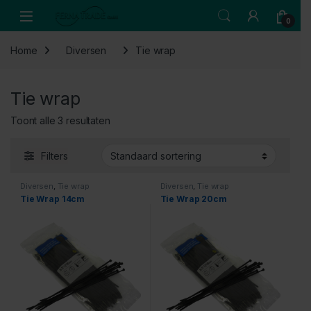
Skip to navigation
Skip to content
Open
0
Home
Diversen
Tie wrap
Tie wrap
Toont alle 3 resultaten
Filters
Diversen
,
Tie wrap
Diversen
,
Tie wrap
Tie Wrap 14cm
Tie Wrap 20cm