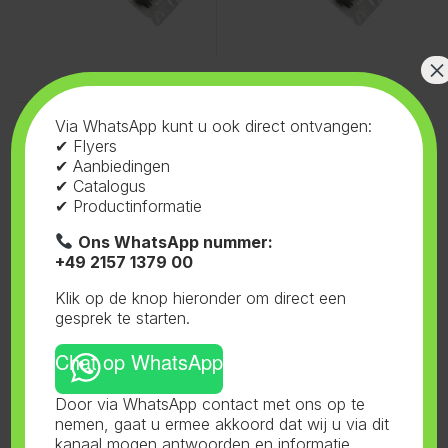
×
Diversen
,
Tie wrap
Via WhatsApp kunt u ook direct ontvangen:
Tie Wrap 30cm
✔ Flyers
✔ Aanbiedingen
✔ Catalogus
✔ Productinformatie
Ons WhatsApp nummer:
+49 2157 1379 00
Klik op de knop hieronder om direct een
gesprek te starten.
Chat op WhatsApp
Door via WhatsApp contact met ons op te
nemen, gaat u ermee akkoord dat wij u via dit
Toont alle 3 resultaten
kanaal mogen antwoorden en informatie