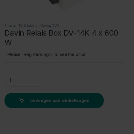
Electro
,
Tijdklokken
,
Davin
,
DVK
Davin Relais Box DV-14K 4 x 600
W
Please
Register/Login
to see the price
Davin Relais Box DV-14K 4 x 600 W quantity
Toevoegen aan winkelwagen