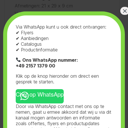
Afmetingen: 21 x 29 x 9 cm
×
Voltage: 230V
Frequentie: 50Hz
Via WhatsApp kunt u ook direct ontvangen:
max. Uitgangsstroom: 15A
✔ Flyers
Aantal stopcontacten: 4
✔ Aanbiedingen
✔ Catalogus
Aantal netstekkers: 1
✔ Productinformatie
Lampsturing: 4x 600 watt of 6x 400 watt
Isolatieniveau: IP44
Ons WhatsApp nummer:
+49 2157 1379 00
Fabrieksgarantie: 1 jaar
Klik op de knop hieronder om direct een
gesprek te starten.
Chat op WhatsApp
Door via WhatsApp contact met ons op te
SKU:
23.011
Categorieën:
Electro
,
nemen, gaat u ermee akkoord dat wij u via dit
Tijdklokken
,
Davin
,
DVK
Tag:
Davin
kanaal mogen antwoorden en informatie
Merk:
Davin
zoals offertes, flyers en productupdates