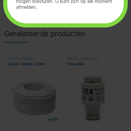
mogen toesturen. U kunt zich op elk moment
afmelden.
Gerelateerde producten
Electro
,
Kabels
Electro
,
Zekeringen
Electr. Kabel 2,5mm
Fuse 35A