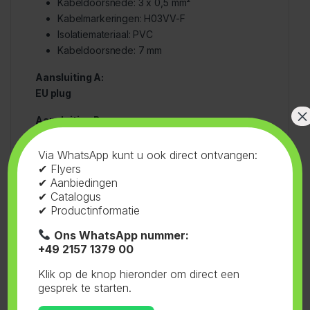
Kabeldoorsnede: 3 x 0,5 mm²
Kabelmarkeringen: H03VV-F
Isolatiemateriaal: PVC
Kabeldoorsnede: 7 mm
Aansluiting A:
EU plug
×
Aansluiting B
Hoeveelheid 1 x
Via WhatsApp kunt u ook direct ontvangen:
Aansluiting B
✔ Flyers
Koud stopcontact C13
✔ Aanbiedingen
✔ Catalogus
Lengte kabel
✔ Productinformatie
2
m
Ons WhatsApp nummer:
+49 2157 1379 00
Kleur fabrikant
Zwart
Klik op de knop hieronder om direct een
gesprek te starten.
Kabel toepassing