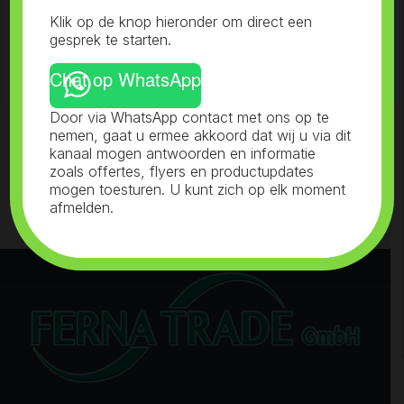
This website uses cookies to improve your experience. We'll
Klik op de knop hieronder om direct een
Categorieën 1
assume you're ok with this, but you can opt-out if you wish.
gesprek te starten.
Read More
Accept
Reject
Chat op WhatsApp
Categorieën 2
Door via WhatsApp contact met ons op te
nemen, gaat u ermee akkoord dat wij u via dit
Contact
kanaal mogen antwoorden en informatie
zoals offertes, flyers en productupdates
mogen toesturen. U kunt zich op elk moment
afmelden.