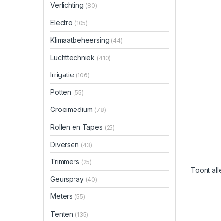
Verlichting
(80)
Electro
(105)
Klimaatbeheersing
(44)
Luchttechniek
(410)
Irrigatie
(106)
Potten
(55)
Groeimedium
(78)
Rollen en Tapes
(25)
Diversen
(43)
Trimmers
(25)
Toont all
Geurspray
(40)
Meters
(55)
Tenten
(135)