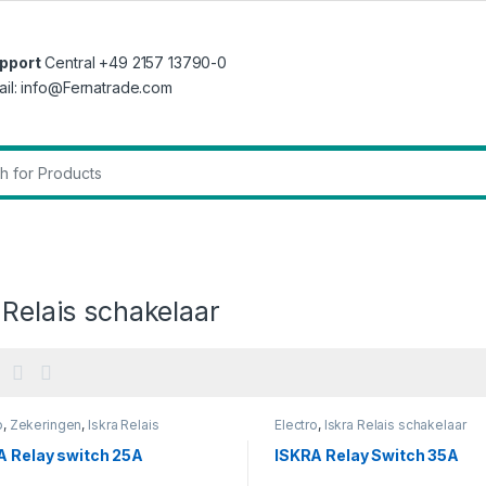
pport
Central +49 2157 13790-0
ail: info@Fernatrade.com
r:
 Relais schakelaar
o
,
Zekeringen
,
Iskra Relais
Electro
,
Iskra Relais schakelaar
elaar
A Relay switch 25A
ISKRA Relay Switch 35A