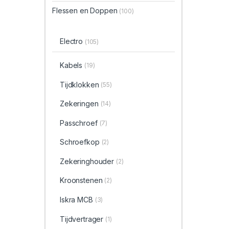
Flessen en Doppen
(100)
Electro
(105)
Kabels
(19)
Tijdklokken
(55)
Zekeringen
(14)
Passchroef
(7)
Schroefkop
(2)
Zekeringhouder
(2)
Kroonstenen
(2)
Iskra MCB
(3)
Tijdvertrager
(1)