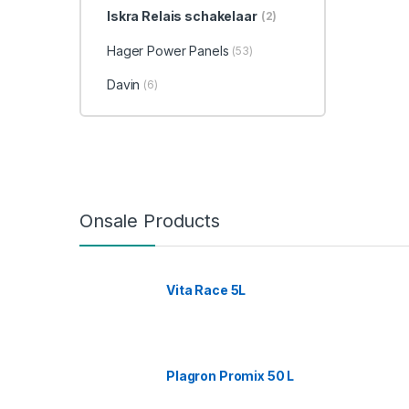
Iskra Relais schakelaar
(2)
Hager Power Panels
(53)
Davin
(6)
Onsale Products
Vita Race 5L
Plagron Promix 50 L