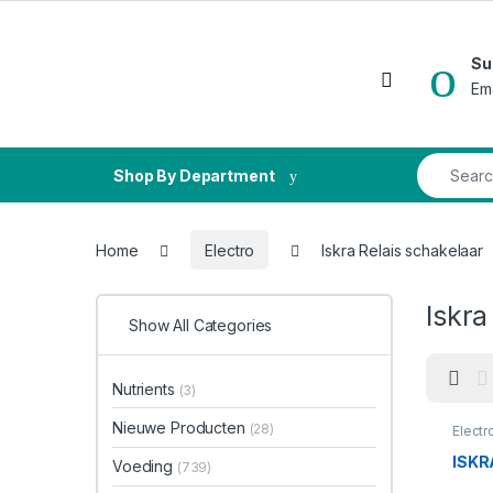
Skip to navigation
Skip to content
Su
Open
Em
Search fo
Shop By Department
Home
Electro
Iskra Relais schakelaar
Iskra
Show All Categories
Nutrients
(3)
Nieuwe Producten
(28)
Electr
schak
ISKR
Voeding
(739)