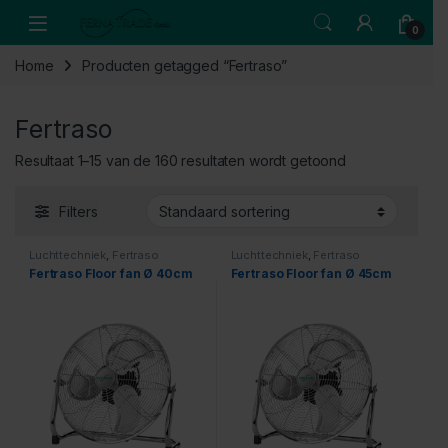
Skip to navigation
Skip to content
Open
0
Home
Producten getagged “Fertraso”
Fertraso
Resultaat 1–15 van de 160 resultaten wordt getoond
Filters
Luchttechniek
,
Fertraso
Luchttechniek
,
Fertraso
Fertraso Floor fan Ø 40cm
Fertraso Floor fan Ø 45cm