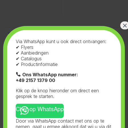
×
Klimaatbeheersing
,
Fan
Rollen en Tapes
Controllers
Fan Controller
Fertraso Aluminium tape
Via WhatsApp kunt u ook direct ontvangen:
✔ Flyers
✔ Aanbiedingen
✔ Catalogus
✔ Productinformatie
Ons WhatsApp nummer:
+49 2157 1379 00
Klik op de knop hieronder om direct een
gesprek te starten.
Chat op WhatsApp
Potten
,
Trays
Diversen
,
Weegschaal
Door via WhatsApp contact met ons op te
Fertraso Black Tray
Fertraso Digital Scale 2 gr
nemen, gaat u ermee akkoord dat wij u via dit