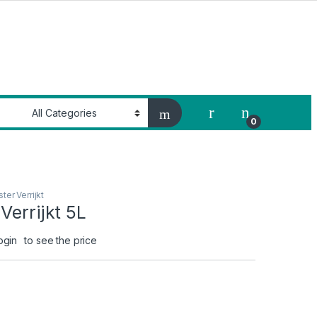
My Account
0
ter Verrijkt
Verrijkt 5L
ogin
to see the price