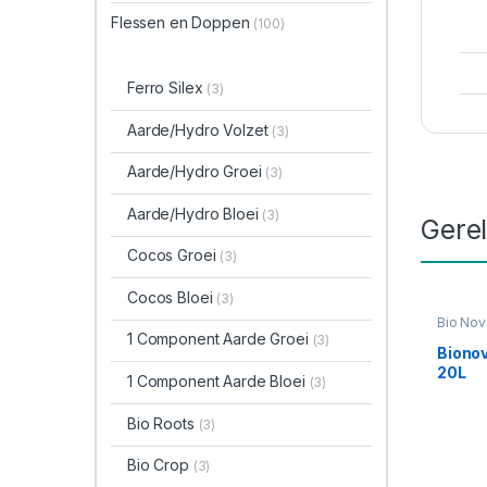
Flessen en Doppen
(100)
Ferro Silex
(3)
Aarde/Hydro Volzet
(3)
Aarde/Hydro Groei
(3)
Aarde/Hydro Bloei
(3)
Gere
Cocos Groei
(3)
Cocos Bloei
(3)
Bio Nov
Voedin
1 Component Aarde Groei
(3)
Biono
20L
1 Component Aarde Bloei
(3)
Bio Roots
(3)
Bio Crop
(3)