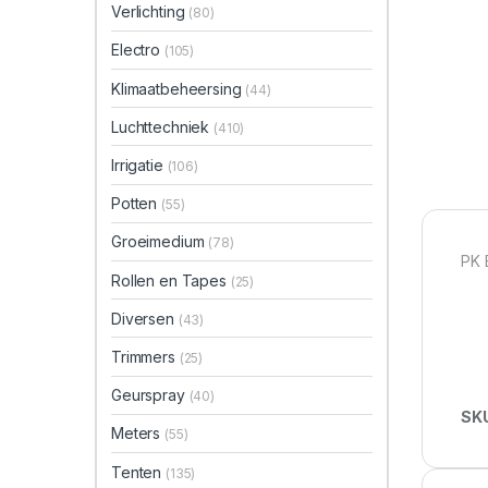
Verlichting
(80)
Electro
(105)
Klimaatbeheersing
(44)
Luchttechniek
(410)
Irrigatie
(106)
Potten
(55)
Groeimedium
(78)
PK 
Rollen en Tapes
(25)
Diversen
(43)
Trimmers
(25)
Geurspray
(40)
SK
Meters
(55)
Tenten
(135)