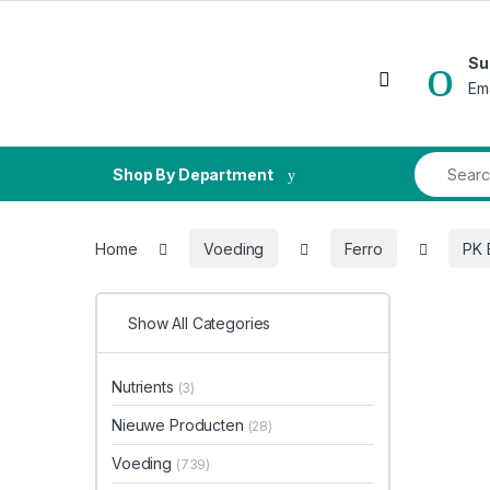
Skip to navigation
Skip to content
Su
Open
Em
Search fo
Shop By Department
Home
Voeding
Ferro
PK 
Show All Categories
Nutrients
(3)
Nieuwe Producten
(28)
Voeding
(739)