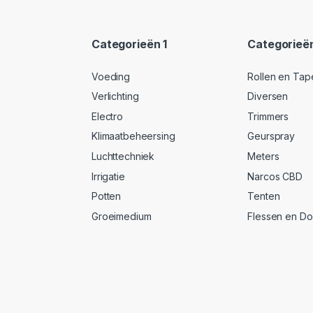
Categorieën 1
Categorieë
Voeding
Rollen en Tap
Verlichting
Diversen
Electro
Trimmers
Klimaatbeheersing
Geurspray
Luchttechniek
Meters
Irrigatie
Narcos CBD
Potten
Tenten
Groeimedium
Flessen en D