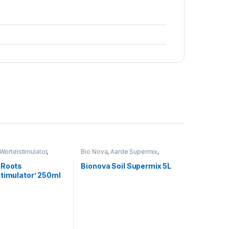
Wortelstimulator
,
Bio Nova
,
Aarde Supermix
,
Voeding
 Roots
Bionova Soil Supermix 5L
stimulator’ 250ml