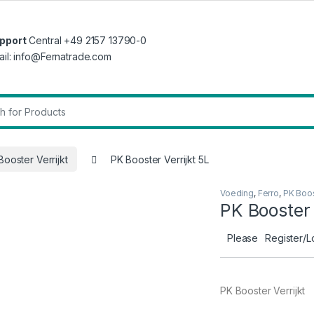
pport
Central +49 2157 13790-0
ail: info@Fernatrade.com
r:
Booster Verrijkt
PK Booster Verrijkt 5L
Voeding
,
Ferro
,
PK Boos
PK Booster 
Please
Register/L
PK Booster Verrijkt