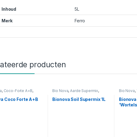
Inhoud
5L
Merk
Ferro
lateerde producten
a
,
Coco-Forte A+B
,
Bio Nova
,
Aarde Supermix
,
Bio Nova
,
g
Voeding
Voeding
va Coco Forte A+B
Bionova Soil Supermix 1L
Bionova
‘Wortel