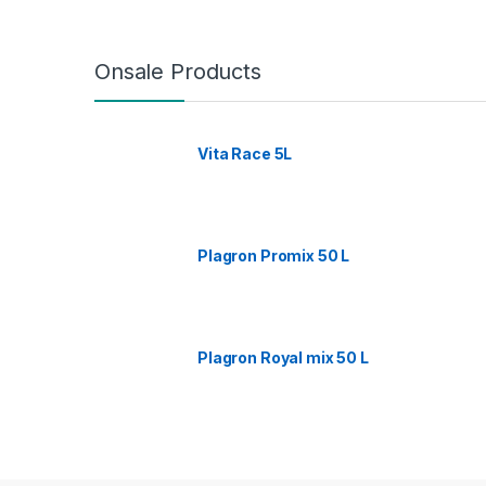
Onsale Products
Vita Race 5L
Plagron Promix 50 L
Plagron Royal mix 50 L