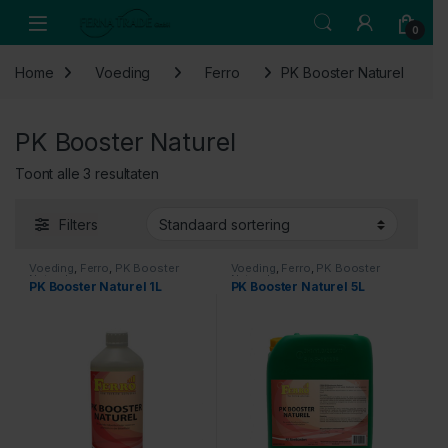
Skip to navigation
Skip to content
Open
0
Home
Voeding
Ferro
PK Booster Naturel
PK Booster Naturel
Toont alle 3 resultaten
Filters
Voeding
,
Ferro
,
PK Booster
Voeding
,
Ferro
,
PK Booster
Naturel
Naturel
PK Booster Naturel 1L
PK Booster Naturel 5L