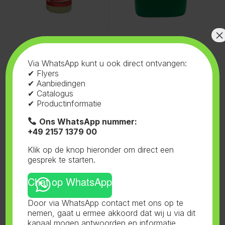
×
Voeding
,
Ferro
,
PK Booster
Via WhatsApp kunt u ook direct ontvangen:
Naturel
PK Booster Naturel 10L
✔ Flyers
✔ Aanbiedingen
✔ Catalogus
✔ Productinformatie
Ons WhatsApp nummer:
+49 2157 1379 00
Klik op de knop hieronder om direct een
gesprek te starten.
Chat op WhatsApp
Door via WhatsApp contact met ons op te
nemen, gaat u ermee akkoord dat wij u via dit
Toont alle 3 resultaten
kanaal mogen antwoorden en informatie