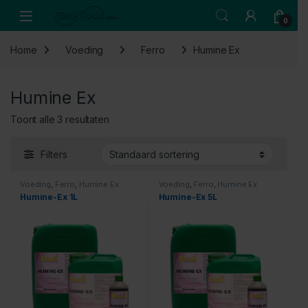
Skip to navigation
Skip to content
Open
0
Home
Voeding
Ferro
Humine Ex
Humine Ex
Toont alle 3 resultaten
Filters
Voeding
,
Ferro
,
Humine Ex
Voeding
,
Ferro
,
Humine Ex
Humine-Ex 1L
Humine-Ex 5L