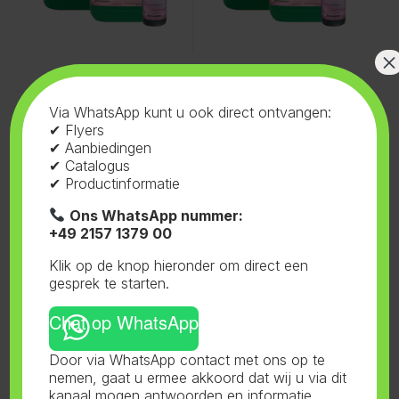
×
Voeding
,
Ferro
,
Humine Ex
Via WhatsApp kunt u ook direct ontvangen:
Humine-Ex 10L
✔ Flyers
✔ Aanbiedingen
✔ Catalogus
✔ Productinformatie
Ons WhatsApp nummer:
+49 2157 1379 00
Klik op de knop hieronder om direct een
gesprek te starten.
Chat op WhatsApp
Door via WhatsApp contact met ons op te
nemen, gaat u ermee akkoord dat wij u via dit
Toont alle 3 resultaten
kanaal mogen antwoorden en informatie