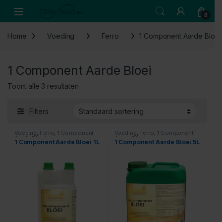
Skip to navigation
Skip to content
Open
0
Home
Voeding
Ferro
1 Component Aarde Bloei
1 Component Aarde Bloei
Toont alle 3 resultaten
Filters
Voeding
,
Ferro
,
1 Component
Voeding
,
Ferro
,
1 Component
Aarde Bloei
Aarde Bloei
1 Component Aarde Bloei 1L
1 Component Aarde Bloei 5L