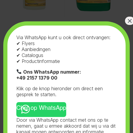
×
Voeding
,
Ferro
,
1 Component
Via WhatsApp kunt u ook direct ontvangen:
Aarde Bloei
1 Component Aarde Bloei
✔ Flyers
10L
✔ Aanbiedingen
✔ Catalogus
✔ Productinformatie
Ons WhatsApp nummer:
+49 2157 1379 00
Klik op de knop hieronder om direct een
gesprek te starten.
Chat op WhatsApp
Door via WhatsApp contact met ons op te
nemen, gaat u ermee akkoord dat wij u via dit
Toont alle 3 resultaten
kanaal mogen antwoorden en informatie