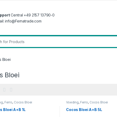
pport
Central +49 2157 13790-0
ail: info@Fernatrade.com
r:
 Bloei
s Bloei
ng
,
Ferro
,
Cocos Bloei
Voeding
,
Ferro
,
Cocos Bloei
s Bloei A+B 1L
Cocos Bloei A+B 5L