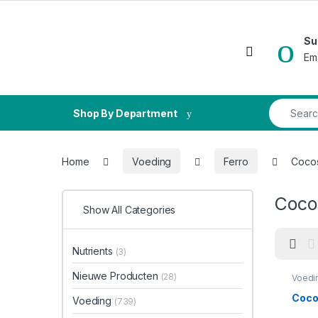
Skip to navigation
Skip to content
Su
Open
Em
Search fo
Shop By Department
Home
Voeding
Ferro
Cocos
Coco
Show All Categories
Nutrients
(3)
Nieuwe Producten
(28)
Voedi
Coco
Voeding
(739)