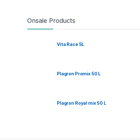
Onsale Products
Vita Race 5L
Plagron Promix 50 L
Plagron Royal mix 50 L