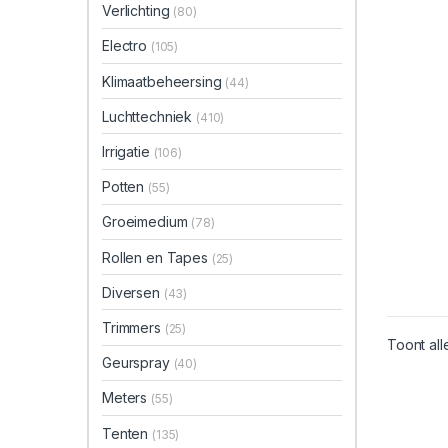
Verlichting
(80)
Electro
(105)
Klimaatbeheersing
(44)
Luchttechniek
(410)
Irrigatie
(106)
Potten
(55)
Groeimedium
(78)
Rollen en Tapes
(25)
Diversen
(43)
Trimmers
(25)
Toont all
Geurspray
(40)
Meters
(55)
Tenten
(135)