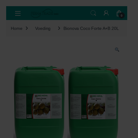
Skip to navigation
Skip to content
Open
0
Home
Voeding
Bionova Coco Forte A+B 20L