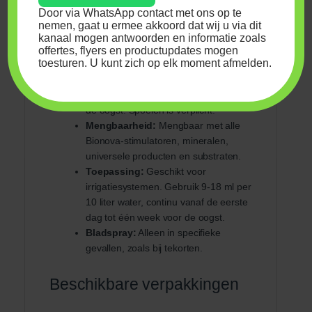
Door via WhatsApp contact met ons op te
nemen, gaat u ermee akkoord dat wij u via dit
Hoe gebruik je Bionova
kanaal mogen antwoorden en informatie zoals
Coco Forte A+B Coco?
offertes, flyers en productupdates mogen
toesturen. U kunt zich op elk moment afmelden.
Gebruiksperiode:
Vanaf de eerste
week van de groei tot één week voor
de oogst. Spoelen is verplicht.
Mengbaarheid:
Mengbaar met alle
Bionova-stimulatoren, mineralen,
universele producten en substraten.
Toepassing:
Geschikt voor
irrigatiesystemen. Gebruik 9-18 ml per
10 liter water, continu vanaf de eerste
dag tot één week voor de oogst.
Bladspray:
Alleen in specifieke
gevallen, zoals bij tekorten.
Beschikbare verpakkingen