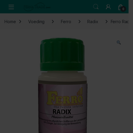
Skip to navigation
Skip to content
Open
0
Home
Voeding
Ferro
Radix
Ferro Radi