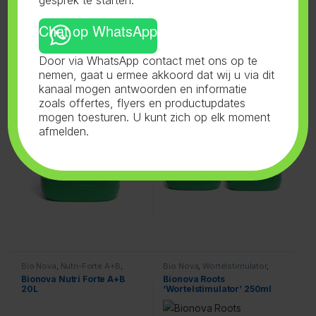
Chat op WhatsApp
Bio Nova
,
PK 13-14
,
Voeding
Bio Nova
,
Nutri-Forte A+B
,
Door via WhatsApp contact met ons op te
Voeding
Bionova PK 13-14 5L
Bionova Nutri Forte A+B 5L
nemen, gaat u ermee akkoord dat wij u via dit
kanaal mogen antwoorden en informatie
zoals offertes, flyers en productupdates
mogen toesturen. U kunt zich op elk moment
afmelden.
Bio Nova
,
Nutri-Forte A+B
,
Bio Nova
,
Wortelstimulator
,
Voeding
Voeding
Bionova Nutri Forte A+B
Bionova Roots
20L
‘Wortelstimulator’ 250ml