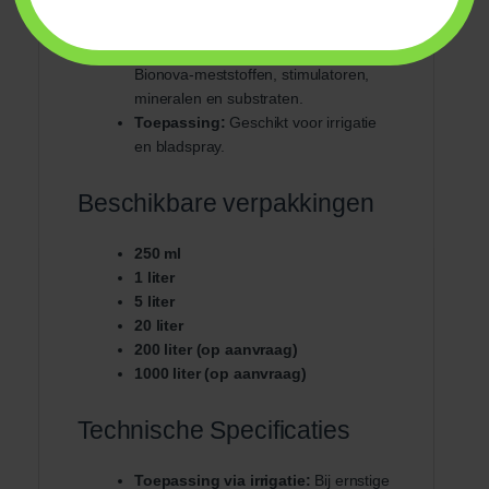
stikstoftekorten of om de groei te
stimuleren.
Mengbaarheid:
Mengbaar met alle
Bionova-meststoffen, stimulatoren,
mineralen en substraten.
Toepassing:
Geschikt voor irrigatie
en bladspray.
Beschikbare verpakkingen
250 ml
1 liter
5 liter
20 liter
200 liter (op aanvraag)
1000 liter (op aanvraag)
Technische Specificaties
Toepassing via irrigatie:
Bij ernstige