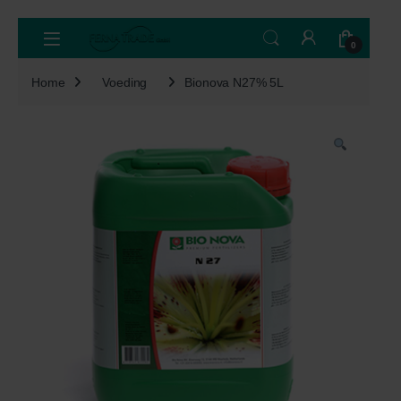
Skip to navigation
Skip to content
Open
0
Home
Voeding
Bionova N27% 5L