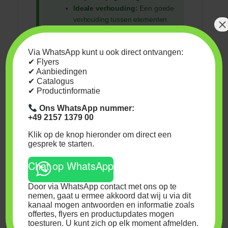
Ideale verhouding:
Een goede
verhouding tussen elementen
×
(N-P-K) is 1,5 – 1 – 2. Verhoog
bij een hoger stikstofgehalte ook
Via WhatsApp kunt u ook direct ontvangen:
het calcium (Ca) en kalium (K)
✔ Flyers
voor sterkere plantweefsels.
✔ Aanbiedingen
Buiten teelt:
Bionova N 27 kan
✔ Catalogus
ook worden gebruikt voor buiten
✔ Productinformatie
teelt. Pas de dosering aan op
Ons WhatsApp nummer:
basis van de bodem- en
+49 2157 1379 00
wateranalyse om ervoor te
zorgen dat de planten
Klik op de knop hieronder om direct een
voldoende voedingsstoffen
gesprek te starten.
krijgen.
Chat op WhatsApp
Hoe gebruik je Bionova N
Door via WhatsApp contact met ons op te
27?
nemen, gaat u ermee akkoord dat wij u via dit
kanaal mogen antwoorden en informatie zoals
offertes, flyers en productupdates mogen
Gebruiksperiode:
Toepasbaar bij
toesturen. U kunt zich op elk moment afmelden.