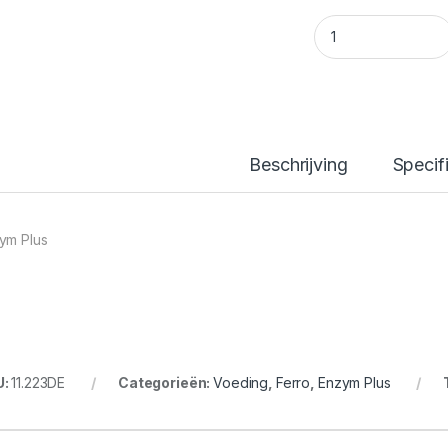
Enzym Plus 1L quan
Beschrijving
Specif
ym Plus
U:
11.223DE
Categorieën:
Voeding
,
Ferro
,
Enzym Plus