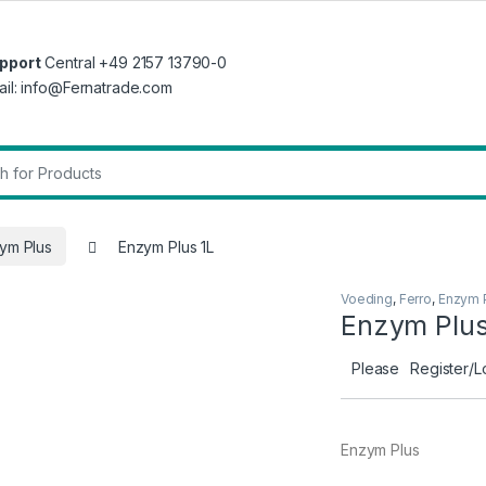
pport
Central +49 2157 13790-0
ail: info@Fernatrade.com
r:
ym Plus
Enzym Plus 1L
Voeding
,
Ferro
,
Enzym 
Enzym Plus
Please
Register/L
Enzym Plus