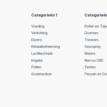
Categorieën 1
Categorieë
Voeding
Rollen en Tap
Verlichting
Diversen
Electro
Trimmers
Klimaatbeheersing
Geurspray
Luchttechniek
Meters
Irrigatie
Narcos CBD
Potten
Tenten
Groeimedium
Flessen en D