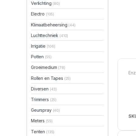
Verlichting
(80)
Electro
(105)
Klimaatbeheersing
(44)
Luchttechniek
(410)
Irrigatie
(106)
Potten
(55)
Groeimedium
(78)
Enz
Rollen en Tapes
(25)
Diversen
(43)
Trimmers
(25)
Geurspray
(40)
SK
Meters
(55)
Tenten
(135)