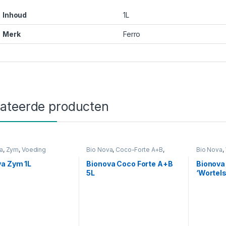
Inhoud
1L
Merk
Ferro
lateerde producten
a
,
Zym
,
Voeding
Bio Nova
,
Coco-Forte A+B
,
Bio Nova
,
Voeding
Voeding
va Zym 1L
Bionova Coco Forte A+B
Bionova
5L
‘Wortels