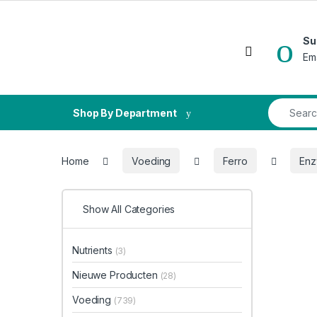
Skip to navigation
Skip to content
Su
Open
Em
Search fo
Shop By Department
Home
Voeding
Ferro
Enz
Show All Categories
Nutrients
(3)
Nieuwe Producten
(28)
Voeding
(739)