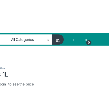
My Account
0
Plus
 1L
ogin
to see the price