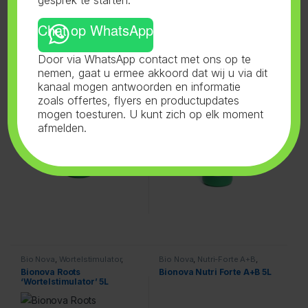
Chat op WhatsApp
Bio Nova
,
Wortelstimulator
,
Bio Nova
,
Aarde Supermix
,
Door via WhatsApp contact met ons op te
Voeding
Voeding
Bionova Roots
Bionova Soil Supermix 1L
nemen, gaat u ermee akkoord dat wij u via dit
‘Wortelstimulator’ 250ml
kanaal mogen antwoorden en informatie
zoals offertes, flyers en productupdates
mogen toesturen. U kunt zich op elk moment
afmelden.
Bio Nova
,
Wortelstimulator
,
Bio Nova
,
Nutri-Forte A+B
,
Voeding
Voeding
Bionova Roots
Bionova Nutri Forte A+B 5L
‘Wortelstimulator’ 5L