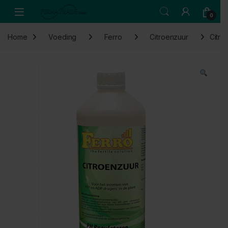
Skip to navigation
Skip to content
Open
0
Home
Voeding
Ferro
Citroenzuur
Citro