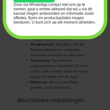
Door via WhatsApp contact met ons op te
nemen, gaat u ermee akkoord dat wij u via dit
Hoe gebruik je Bionova
kanaal mogen antwoorden en informatie zoals
Coco Forte A+B Coco?
offertes, flyers en productupdates mogen
toesturen. U kunt zich op elk moment afmelden.
Gebruiksperiode:
Vanaf de eerste
week van de groei tot één week voor
de oogst. Spoelen is verplicht.
Mengbaarheid:
Mengbaar met alle
Bionova-stimulatoren, mineralen,
universele producten en substraten.
Toepassing:
Geschikt voor
irrigatiesystemen. Gebruik 9-18 ml per
10 liter water, continu vanaf de eerste
dag tot één week voor de oogst.
Bladspray:
Alleen in specifieke
gevallen, zoals bij tekorten.
Beschikbare verpakkingen