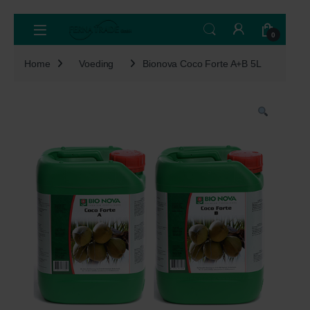
Skip to navigation
Skip to content
Open
0
Home
Voeding
Bionova Coco Forte A+B 5L