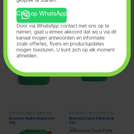
Chat op WhatsApp
Bio Nova
,
Zym
,
Voeding
Bio Nova
,
Aarde Supermix
,
Door via WhatsApp contact met ons op te
Voeding
Bionova Zym 5L
Bionova Soil Supermix 5L
nemen, gaat u ermee akkoord dat wij u via dit
kanaal mogen antwoorden en informatie
zoals offertes, flyers en productupdates
mogen toesturen. U kunt zich op elk moment
afmelden.
Bio Nova
,
Hydro Supermix
,
Bio Nova
,
Coco-Forte A+B
,
Voeding
Voeding
Bionova Hydro Supermix
Bionova Coco Forte A+B
20L
20L