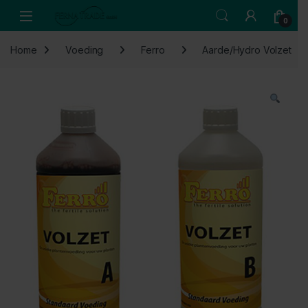
Skip to navigation
Skip to content
Open
0
Home
Voeding
Ferro
Aarde/Hydro Volzet