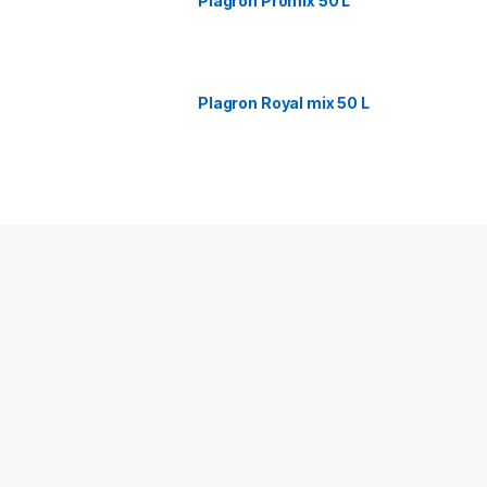
Plagron Promix 50 L
Plagron Royal mix 50 L