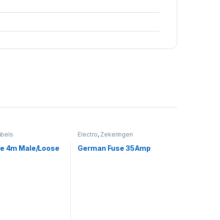
abels
Electro
,
Zekeringen
le 4m Male/Loose
German Fuse 35Amp