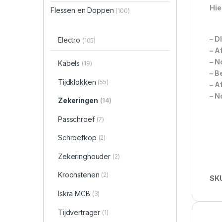
Hie
Flessen en Doppen
(100)
– D
Electro
(105)
– A
– N
Kabels
(19)
– B
Tijdklokken
(55)
– A
– N
Zekeringen
(14)
Passchroef
(7)
Schroefkop
(2)
Zekeringhouder
(2)
Kroonstenen
(2)
SK
Iskra MCB
(3)
Tijdvertrager
(1)