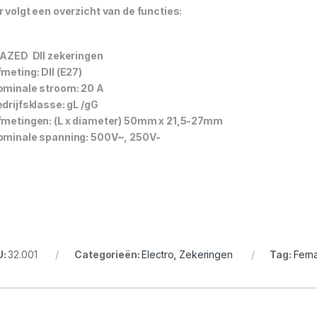
r volgt een overzicht van de functies:
IAZED DII zekeringen
fmeting: DII (E27)
ominale stroom: 20 A
edrijfsklasse: gL /gG
fmetingen: (L x diameter) 50mm x 21,5-27mm
ominale spanning: 500V~, 250V-
U:
32.001
Categorieën:
Electro
,
Zekeringen
Tag:
Fern