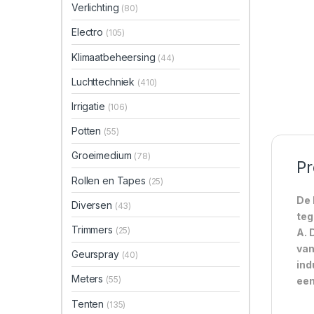
Verlichting
(80)
Electro
(105)
Klimaatbeheersing
(44)
Luchttechniek
(410)
Irrigatie
(106)
Potten
(55)
Groeimedium
(78)
Pr
Rollen en Tapes
(25)
De 
Diversen
(43)
teg
Trimmers
(25)
A. 
van
Geurspray
(40)
ind
Meters
(55)
een
Tenten
(135)