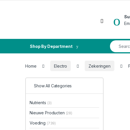
Skip to navigation
Skip to content
Su
Open
Em
Search fo
Shop By Department
Home
Electro
Zekeringen
Show All Categories
Nutrients
(3)
Nieuwe Producten
(28)
Voeding
(739)