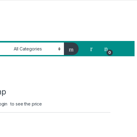
My Account
0
mp
ogin
to see the price