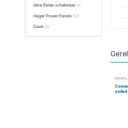
Iskra Relais schakelaar
(2)
Hager Power Panels
(53)
Davin
(6)
Gere
Electro
,
Connec
soiled