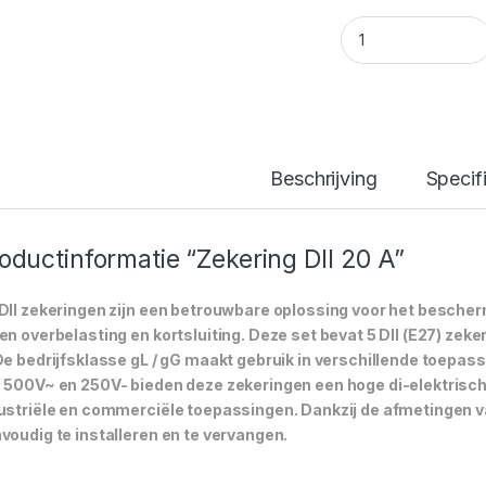
Fuse 20 Amp quant
Beschrijving
Specif
oductinformatie “Zekering DII 20 A”
DII zekeringen zijn een betrouwbare oplossing voor het besch
en overbelasting en kortsluiting. Deze set bevat 5 DII (E27) ze
De bedrijfsklasse gL / gG maakt gebruik in verschillende toepa
 500V~ en 250V- bieden deze zekeringen een hoge di-elektrische
ustriële en commerciële toepassingen. Dankzij de afmetingen 
voudig te installeren en te vervangen.