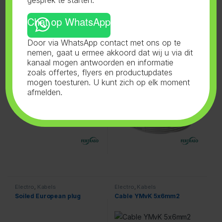
Chat op WhatsApp
Electro
,
Kabels
Electro
,
Kabels
Door via WhatsApp contact met ons op te
IEC Cable 2m Male/ Loose
Electr. Kabel 2,5mm
nemen, gaat u ermee akkoord dat wij u via dit
wires
kanaal mogen antwoorden en informatie
zoals offertes, flyers en productupdates
mogen toesturen. U kunt zich op elk moment
afmelden.
Electro
,
Kabels
Electro
,
Kabels
Soiled European plug
Cable YMvK 5x6mm2