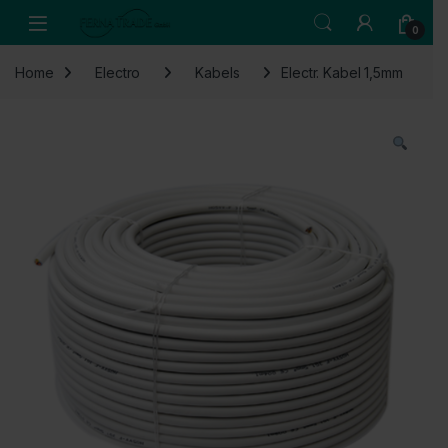
Skip to navigation
Skip to content
Open
0
Home
Electro
Kabels
Electr. Kabel 1,5mm