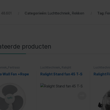
:
48.601
Categorieën:
Luchttechniek
,
Rekken
Tag:
Fe
ateerde producten
hniek
,
Fertraso
Luchttechniek
,
Ralight
Luchttechn
o Wall Fan +Rope
Ralight Stand fan 45 T-S
Ralight F