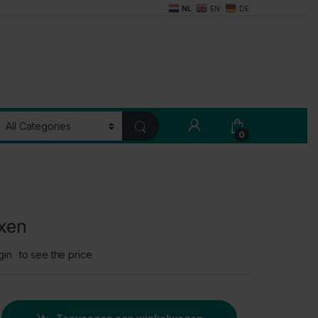
NL
EN
DE
My Account
0
xen
gin
to see the price
tity