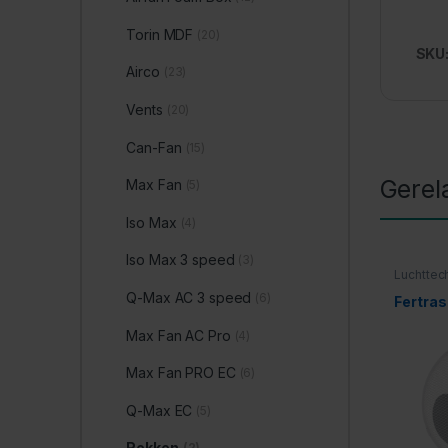
Torin MDF
(20)
SKU
Airco
(23)
Vents
(20)
Can-Fan
(15)
Gerel
Max Fan
(5)
Iso Max
(4)
Iso Max 3 speed
(3)
Luchttec
Q-Max AC 3 speed
(6)
Fertras
Max Fan AC Pro
(4)
Max Fan PRO EC
(6)
Q-Max EC
(5)
Rekken
(2)