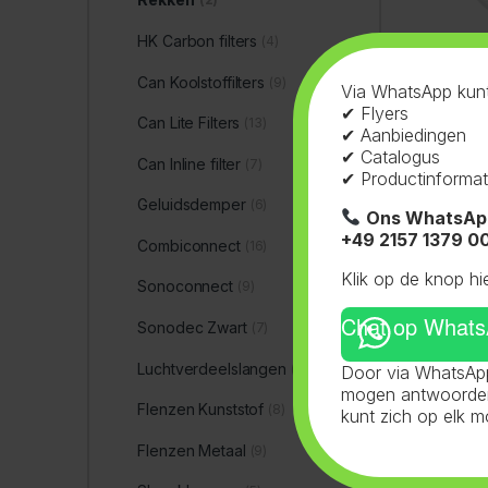
HK Carbon filters
(4)
Can Koolstoffilters
(9)
Via WhatsApp kunt
✔ Flyers
Can Lite Filters
(13)
✔ Aanbiedingen
✔ Catalogus
Can Inline filter
(7)
✔ Productinformat
Geluidsdemper
(6)
Ons WhatsAp
+49 2157 1379 0
Combiconnect
(16)
Klik op de knop hi
Sonoconnect
(9)
Chat op What
Sonodec Zwart
(7)
Luchtverdeelslangen
(25)
Door via WhatsApp
mogen antwoorden 
Flenzen Kunststof
(8)
kunt zich op elk 
Flenzen Metaal
(9)