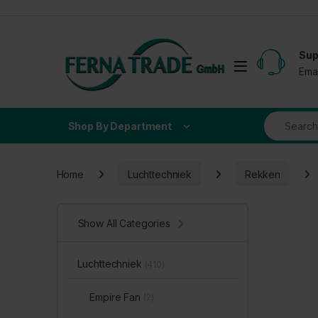
Skip to navigation
Skip to content
Sup
Open
Ema
Search for
Shop By Department
Home
Luchttechniek
Rekken
Show All Categories
Luchttechniek
(410)
Empire Fan
(2)