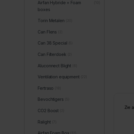
Airfan Hybride + Foam
(10)
boxes
Torin Metalen
(20)
Can Flens
(2)
Can 38 Special
(5)
Can Filterdoek
(2)
Aluconnect Blight
(6)
Ventilation equipment
(22)
Fertraso
(18)
Bevochtigers
(5)
Zie 
CO2 Boost
(2)
Ralight
(7)
Airfan Foam Box
(12)