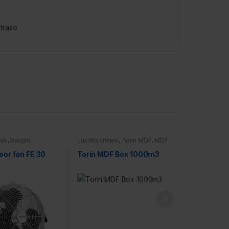
rtraso
iek
,
Ralight
Luchttechniek
,
Torin MDF
,
MDF
Boxen
loor fan FE 30
Torin MDF Box 1000m3