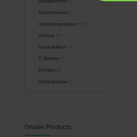
Slangklemmen
(5)
Afdichtdeksels
(5)
Verbindingsstukken
(18)
Verloop
(16)
Broekstukken
(11)
T-Stukken
(9)
Bochten
(9)
Ophangrubber
(1)
Onsale Products