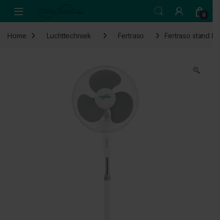
Skip to navigation
Skip to content
Open
0
Home
Luchttechniek
Fertraso
Fertraso stand F