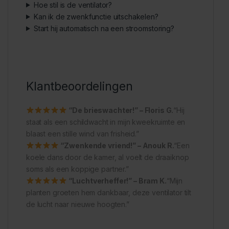
Hoe stil is de ventilator?
Kan ik de zwenkfunctie uitschakelen?
Start hij automatisch na een stroomstoring?
Klantbeoordelingen
“De brieswachter!” – Floris G.
“Hij
staat als een schildwacht in mijn kweekruimte en
blaast een stille wind van frisheid.”
“Zwenkende vriend!” – Anouk R.
“Een
koele dans door de kamer, al voelt de draaiknop
soms als een koppige partner.”
“Luchtverheffer!” – Bram K.
“Mijn
planten groeten hem dankbaar, deze ventilator tilt
de lucht naar nieuwe hoogten.”