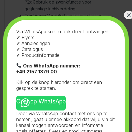
Tip:
Gebruik de zwenkfunctie voor
gelijkmatige luchtverdeling.
×
Tuinbouw:
Verbetert ventilatie in kassen.
Tip:
Richt op planten voor frisse luchttoevoer.
Probleemoplossing:
Vermindert
Via WhatsApp kunt u ook direct ontvangen:
schimmelvorming.
✔ Flyers
Tip:
Combineer met een luchtontvochtiger bij
✔ Aanbiedingen
✔ Catalogus
hoge luchtvochtigheid.
✔ Productinformatie
Ons WhatsApp nummer:
+49 2157 1379 00
Gebruik en Onderhoud
Klik op de knop hieronder om direct een
gesprek te starten.
Gebruik:
Chat op WhatsApp
Door via WhatsApp contact met ons op te
Plaats de ventilator op een stabiele
nemen, gaat u ermee akkoord dat wij u via dit
ondergrond en stel de hoogte in (106-128
kanaal mogen antwoorden en informatie
cm).
zoals offertes, flyers en productupdates