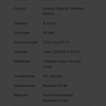
Product
Fertraso Staande Ventilator
Ø40cm
Diameter
Ø 40 cm
Vermogen
45 Watt
Stroomverbruik
0,20 A (bij 230 V)
Voeding
1-fase 220/240 V, 50 Hz
Snelheden
3 standen (laag, normaal,
hoog)
Zwenkfunctie
90° zijwaarts
Geluidsniveau
Maximaal 44 dB
Materiaal
Verchroomd metaal,
kunststof rooster