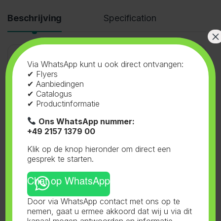
Beschrijving
Specification
×
Via WhatsApp kunt u ook direct ontvangen:
Bio Roots
✔ Flyers
✔ Aanbiedingen
✔ Catalogus
✔ Productinformatie
Ons WhatsApp nummer:
+49 2157 1379 00
SKU:
11.216DE
Categorieën:
Voeding
,
Klik op de knop hieronder om direct een
Ferro
,
Bio Roots
Tag:
Ferro
gesprek te starten.
Chat op WhatsApp
Door via WhatsApp contact met ons op te
nemen, gaat u ermee akkoord dat wij u via dit
Gerelateerde producten
kanaal mogen antwoorden en informatie