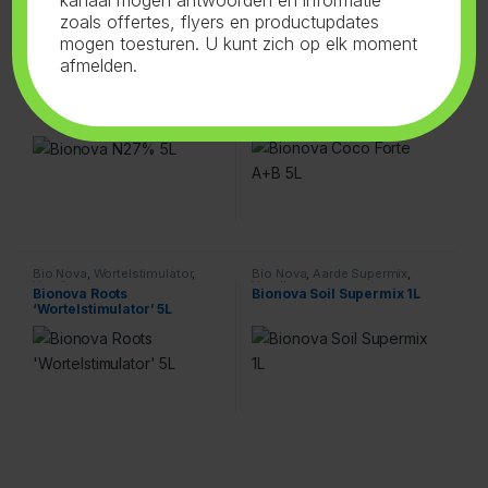
zoals offertes, flyers en productupdates
mogen toesturen. U kunt zich op elk moment
afmelden.
Bio Nova
,
N27%
,
Voeding
Bio Nova
,
Coco-Forte A+B
,
Voeding
Bionova N27% 5L
Bionova Coco Forte A+B 5L
Bio Nova
,
Wortelstimulator
,
Bio Nova
,
Aarde Supermix
,
Voeding
Voeding
Bionova Roots
Bionova Soil Supermix 1L
‘Wortelstimulator’ 5L