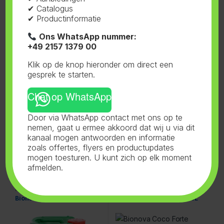
✔ Catalogus
✔ Productinformatie
Ons WhatsApp nummer:
Bio Nova
,
Hydro Supermix
,
Bio Nova
,
Nutri-Forte A+B
,
Voeding
Voeding
+49 2157 1379 00
Bionova Hydro Supermix 5L
Bionova Nutri Forte A+B 5L
Klik op de knop hieronder om direct een
gesprek te starten.
Chat op WhatsApp
Door via WhatsApp contact met ons op te
nemen, gaat u ermee akkoord dat wij u via dit
kanaal mogen antwoorden en informatie
zoals offertes, flyers en productupdates
mogen toesturen. U kunt zich op elk moment
afmelden.
Bio Nova
,
TML The Missing
Bio Nova
,
Coco-Forte A+B
,
Link
,
Voeding
Voeding
Bionova Missing Link 5L
Bionova Coco Forte A+B 5L