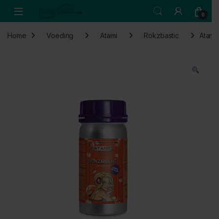
Skip to navigation
Skip to content
Open
0
Home
Voeding
Atami
Rokzbastic
Atami