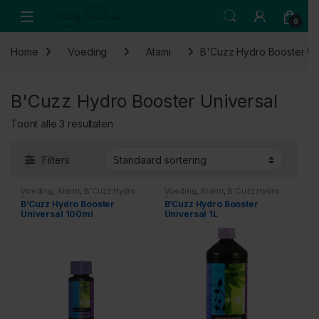
Skip to navigation
Skip to content
Open
0
Home
Voeding
Atami
B'Cuzz Hydro Booster Un
B'Cuzz Hydro Booster Universal
Toont alle 3 resultaten
Filters
Voeding
,
Atami
,
B'Cuzz Hydro
Voeding
,
Atami
,
B'Cuzz Hydro
Booster Universal
Booster Universal
B’Cuzz Hydro Booster
B’Cuzz Hydro Booster
Universal 100ml
Universal 1L