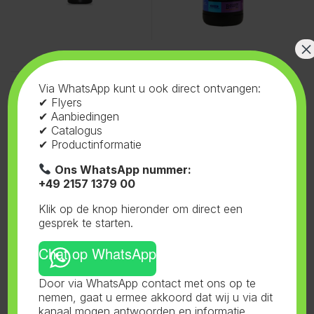
×
Voeding
,
Atami
,
B'Cuzz Hydro
Via WhatsApp kunt u ook direct ontvangen:
Booster Universal
B’Cuzz Hydro Booster
✔ Flyers
Universal 5L
✔ Aanbiedingen
✔ Catalogus
✔ Productinformatie
Ons WhatsApp nummer:
+49 2157 1379 00
Klik op de knop hieronder om direct een
gesprek te starten.
Chat op WhatsApp
Door via WhatsApp contact met ons op te
nemen, gaat u ermee akkoord dat wij u via dit
Toont alle 3 resultaten
kanaal mogen antwoorden en informatie