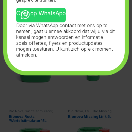
Chat op WhatsApp
Bio Nova
,
X-Cel Booster
,
Bio Nova
,
N27%
,
Voeding
Door via WhatsApp contact met ons op te
Voeding
Bionova X-ceL Booster 5L
Bionova N27% 1L
nemen, gaat u ermee akkoord dat wij u via dit
kanaal mogen antwoorden en informatie
zoals offertes, flyers en productupdates
mogen toesturen. U kunt zich op elk moment
afmelden.
Bio Nova
,
Wortelstimulator
,
Bio Nova
,
TML The Missing
Voeding
Link
,
Voeding
Bionova Roots
Bionova Missing Link 5L
‘Wortelstimulator’ 5L