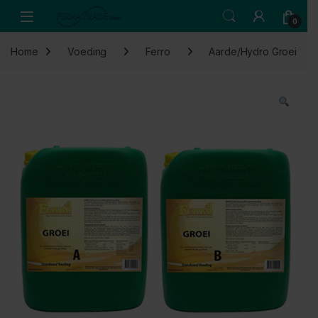
Skip to navigation
Skip to content
Open
0
Home
Voeding
Ferro
Aarde/Hydro Groei