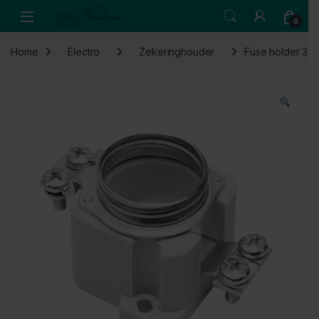
Skip to navigation
Skip to content
Open
0
Home
Electro
Zekeringhouder
Fuse holder 35