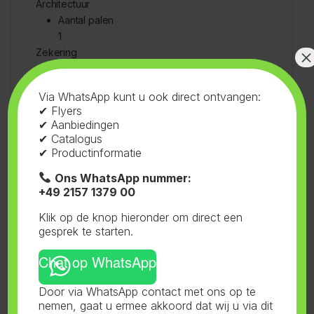
Architectuur
Aantal palen
1
×
Zekering
Maat zekering
DIII
Via WhatsApp kunt u ook direct ontvangen:
Leveringsomvang
✔ Flyers
Met deksel
✔ Aanbiedingen
Geen
✔ Catalogus
Afmetingen
✔ Productinformatie
Hoogte
Ons WhatsApp nummer:
15 mm
+49 2157 1379 00
breedte
32 mm
Klik op de knop hieronder om direct een
lengte
gesprek te starten.
375 mm
Chat op WhatsApp
Door via WhatsApp contact met ons op te
nemen, gaat u ermee akkoord dat wij u via dit