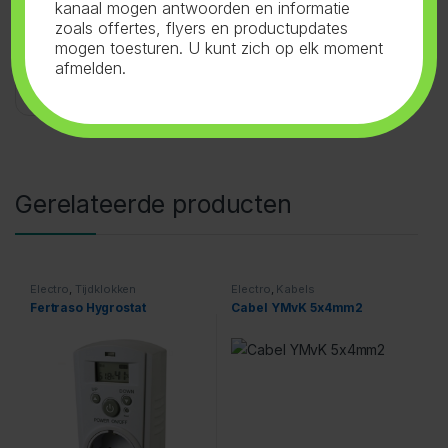
kanaal mogen antwoorden en informatie
zoals offertes, flyers en productupdates
SKU:
32.041
Categorieën:
Electro
,
mogen toesturen. U kunt zich op elk moment
afmelden.
Zekeringhouder
Tag:
Fernatrade GmbH
Gerelateerde producten
Electro
,
Tijdklokken
Electro
,
Kabels
Fertraso Hygrostat
Cabel YMvK 5x4mm2