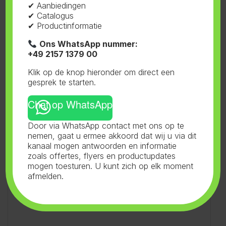
✔ Aanbiedingen
✔ Catalogus
✔ Productinformatie
Een natuurlijke en smaakvolle oogst.
Ons WhatsApp nummer:
+49 2157 1379 00
De Natural Power-serie helpt ook bij het
Klik op de knop hieronder om direct een
opbouwen van een sterk immuunsysteem,
gesprek te starten.
waardoor planten beter bestand zijn tegen ziekten
en plagen zoals mijten en trips.
Chat op WhatsApp
Door via WhatsApp contact met ons op te
Veiligheidsinformatie:
nemen, gaat u ermee akkoord dat wij u via dit
Signalwoord: Geen
kanaal mogen antwoorden en informatie
zoals offertes, flyers en productupdates
mogen toesturen. U kunt zich op elk moment
Gevarenhinweisen: Geen
afmelden.
Veiligheidsmaatregelen: