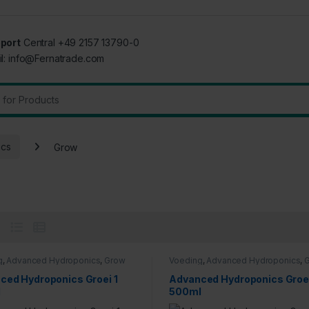
port
Central +49 2157 13790-0
il: info@Fernatrade.com
:
ics
Grow
g
,
Advanced Hydroponics
,
Grow
Voeding
,
Advanced Hydroponics
,
ced Hydroponics Groei 1
Advanced Hydroponics Groei
l
500ml