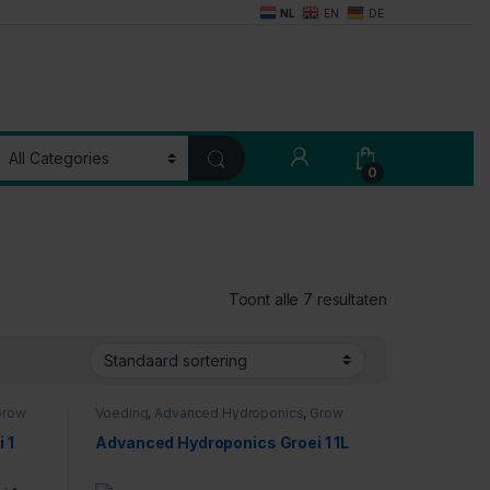
NL
EN
DE
My Account
0
Toont alle 7 resultaten
Grow
Voeding
,
Advanced Hydroponics
,
Grow
 1
Advanced Hydroponics Groei 1 1L