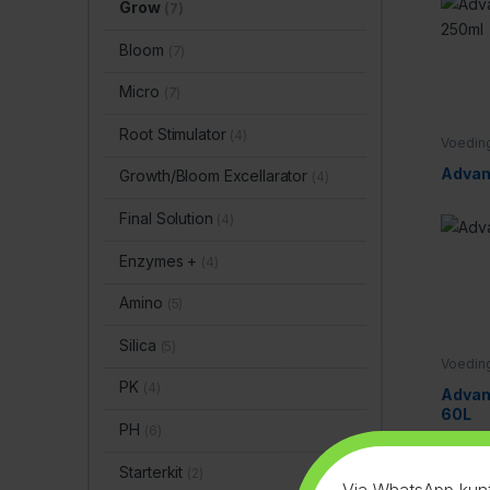
Grow
(7)
Bloom
(7)
Micro
(7)
Root Stimulator
(4)
Voedin
Advan
Growth/Bloom Excellarator
(4)
Final Solution
(4)
Enzymes +
(4)
Amino
(5)
Silica
(5)
Voedin
PK
(4)
Advan
60L
PH
(6)
Starterkit
(2)