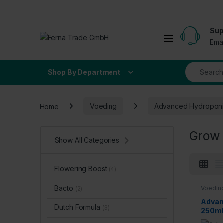
Skip to navigation
Skip to content
Sup
Open
Ema
Search for
Shop By Department
Home
Voeding
Advanced Hydropon
Grow
Show All Categories
Flowering Boost
(4)
Bacto
Voedin
(2)
Advan
Dutch Formula
(3)
250m