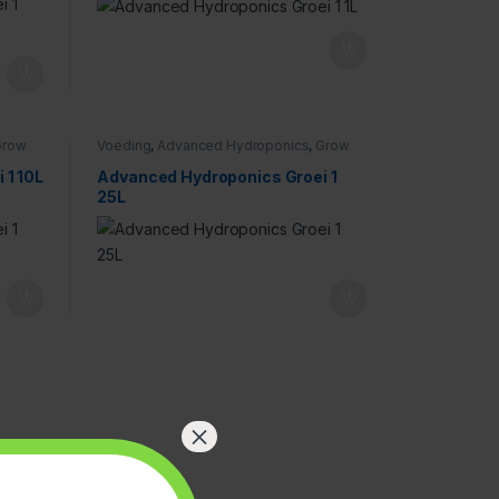
Grow
Voeding
,
Advanced Hydroponics
,
Grow
 1 10L
Advanced Hydroponics Groei 1
25L
×