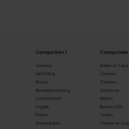
Categorieën 1
Categorieën
Voeding
Rollen en Tape
Verlichting
Diversen
Electro
Trimmers
Klimaatbeheersing
Geurspray
Luchttechniek
Meters
Irrigatie
Narcos CBD
Potten
Tenten
Groeimedium
Flessen en Do