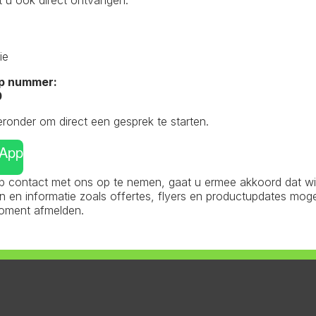
 u ook direct ontvangen:
ie
 7 resultaten
p nummer:
0
eronder om direct een gesprek te starten.
sApp
 contact met ons op te nemen, gaat u ermee akkoord dat wij 
en informatie zoals offertes, flyers en productupdates mog
moment afmelden.