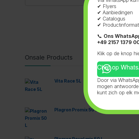
Via WhatsApp kunt
✔ Flyers
✔ Aanbiedingen
✔ Catalogus
✔ Productinformat
Toont alle
📞
Ons WhatsAp
+49 2157 1379 0
Klik op de knop hi
Onsale Products
Chat op What
Door via WhatsApp
Vita Race 5L
mogen antwoorden 
kunt zich op elk 
Plagron Promix 50 L
Plagron Royal mix 50 L