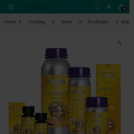
Skip to navigation
Skip to content
Open
0
Home
Voeding
Atami
Rootbastic
Atami 