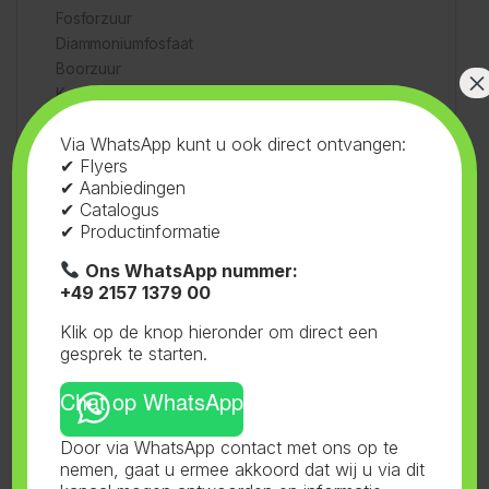
Fosforzuur
Diammoniumfosfaat
Boorzuur
×
Kopersout of EDTA
IJzersout of EDTA
Via WhatsApp kunt u ook direct ontvangen:
Mangansout of EDTA
✔ Flyers
Zinksout of EDTA
✔ Aanbiedingen
Natriummolybdaat
✔ Catalogus
Klei-mineraal (stabilisator)
✔ Productinformatie
Water
Ons WhatsApp nummer:
Opmerkingen en Veiligheidsinstructies
+49 2157 1379 00
Klik op de knop hieronder om direct een
Houdbaarheid: Beperkt houdbaar na opening.
gesprek te starten.
Schudden voor gebruik.
Veiligheid:
Chat op WhatsApp
Buiten bereik van kinderen houden.
Op kamertemperatuur bewaren.
Door via WhatsApp contact met ons op te
Niet voor menselijke consumptie.
nemen, gaat u ermee akkoord dat wij u via dit
De fabrikant is niet aansprakelijk voor enige