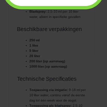
10 liter water, continu vanaf de eerste
dag tot één week voor de oogst.
Bladspray:
2,5-10 ml per 10 liter
water, alleen in specifieke gevallen.
Beschikbare verpakkingen
250 ml
1 liter
5 liter
20 liter
200 liter (op aanvraag)
1000 liter (op aanvraag)
Technische Specificaties
Toepassing via irrigatie:
9-18 ml per
10 liter water, continu vanaf de eerste
dag tot één week voor de oogst.
Toepassing als bladspray:
2,5-10