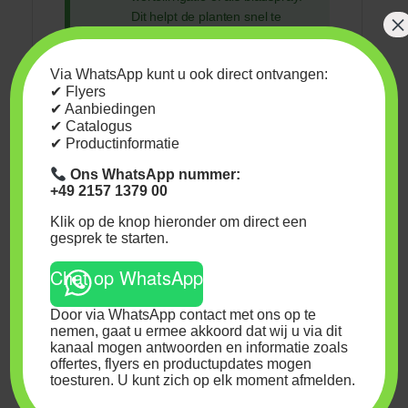
×
Dit helpt de planten snel te
herstellen van het tekort.
Fosfor- en kaliumtekorten:
Bij
Via WhatsApp kunt u ook direct ontvangen:
tekorten aan fosfor (P), kalium
✔ Flyers
(K) of zwavel (S) kan component
✔ Aanbiedingen
B worden gebruikt als bladspray
✔ Catalogus
om de planten te ondersteunen.
✔ Productinformatie
Ons WhatsApp nummer:
Hoe gebruik je Bionova
+49 2157 1379 00
Nutri Forte A+B Hydro?
Klik op de knop hieronder om direct een
gesprek te starten.
Gebruiksperiode:
Vanaf de eerste
week van de groei tot één week voor
Chat op WhatsApp
de oogst. Spoelen is verplicht.
Mengbaarheid:
Mengbaar met alle
Door via WhatsApp contact met ons op te
nemen, gaat u ermee akkoord dat wij u via dit
Bionova-stimulatoren, mineralen,
kanaal mogen antwoorden en informatie zoals
universele producten en substraten.
offertes, flyers en productupdates mogen
Toepassing:
Geschikt voor
toesturen. U kunt zich op elk moment afmelden.
irrigatiesystemen. Gebruik 9-18 ml per