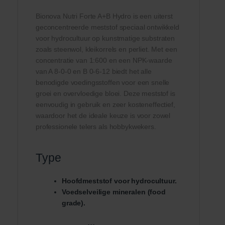
Bionova Nutri Forte A+B Hydro is een uiterst
geconcentreerde meststof speciaal ontwikkeld
voor hydrocultuur op kunstmatige substraten
zoals steenwol, kleikorrels en perliet. Met een
concentratie van 1:600 en een NPK-waarde
van A 8-0-0 en B 0-6-12 biedt het alle
benodigde voedingsstoffen voor een snelle
groei en overvloedige bloei. Deze meststof is
eenvoudig in gebruik en zeer kosteneffectief,
waardoor het de ideale keuze is voor zowel
professionele telers als hobbykwekers.
Type
Hoofdmeststof voor hydrocultuur.
Voedselveilige mineralen (food
grade).