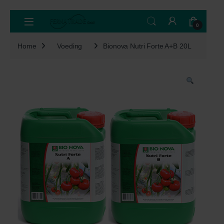
Skip to navigation
Skip to content
Open
0
Home
Voeding
Bionova Nutri Forte A+B 20L