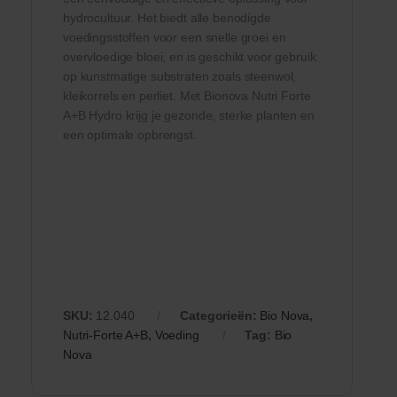
hydrocultuur. Het biedt alle benodigde
voedingsstoffen voor een snelle groei en
overvloedige bloei, en is geschikt voor gebruik
op kunstmatige substraten zoals steenwol,
kleikorrels en perliet. Met Bionova Nutri Forte
A+B Hydro krijg je gezonde, sterke planten en
een optimale opbrengst.
SKU:
12.040
Categorieën:
Bio Nova
,
Nutri-Forte A+B
,
Voeding
Tag:
Bio
Nova