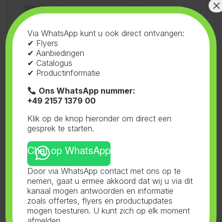
×
bloeifase.
Via WhatsApp kunt u ook direct ontvangen:
Werkt pH-neutraal: Heeft geen invloed op de pH-
✔ Flyers
waarde van de voedingsoplossing.
✔ Aanbiedingen
✔ Catalogus
✔ Productinformatie
Geschikt voor binnen- en buitenteelt: Ideaal voor
Ons WhatsApp nummer:
alle soorten teeltomgevingen.
+49 2157 1379 00
Klik op de knop hieronder om direct een
Stimuleert de bloei en vruchtvorming: Ondersteunt
gesprek te starten.
de ontwikkeling van bloemen en vruchten.
Chat op WhatsApp
Gemakkelijk oplosbaar en direct beschikbaar voor
Door via WhatsApp contact met ons op te
de plant: Snel en efficiënt opneembaar.
nemen, gaat u ermee akkoord dat wij u via dit
kanaal mogen antwoorden en informatie
zoals offertes, flyers en productupdates
Beschikbare verpakkingen: 250 ml, 500 ml, 1 liter, 5
mogen toesturen. U kunt zich op elk moment
afmelden.
liter