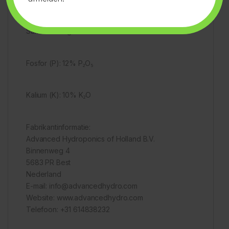
Samenstelling:
Fosfor (P): 12% P₂O₅
Kalium (K): 10% K₂O
Fabrikantinformatie:
Advanced Hydroponics of Holland B.V.
Binnenweg 4
5683 PR Best
Nederland
E-mail: info@advancedhydro.com
Website: www.advancedhydro.com
Telefoon: +31 614838232