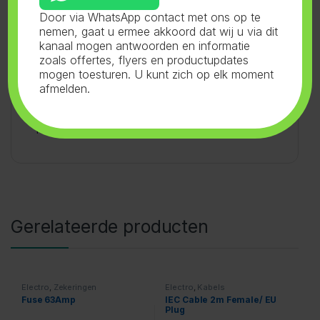
kortsluitstromen. DIN VDE 0636-3.
Door via WhatsApp contact met ons op te
nemen, gaat u ermee akkoord dat wij u via dit
kanaal mogen antwoorden en informatie
zoals offertes, flyers en productupdates
mogen toesturen. U kunt zich op elk moment
afmelden.
SKU:
32.025
Categorieën:
Electro
,
Passchroef
Tag:
Fernatrade GmbH
Gerelateerde producten
Electro
,
Zekeringen
Electro
,
Kabels
Fuse 63Amp
IEC Cable 2m Female/ EU
Plug