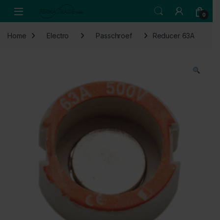
Skip to navigation
Skip to content
Open
0
Home
Electro
Passchroef
Reducer 63A