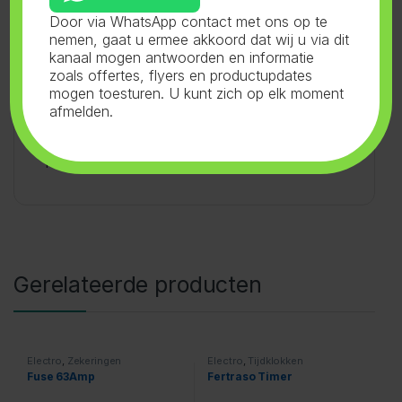
kortsluitstromen. DIN VDE 0636-3.
Door via WhatsApp contact met ons op te
nemen, gaat u ermee akkoord dat wij u via dit
kanaal mogen antwoorden en informatie
zoals offertes, flyers en productupdates
mogen toesturen. U kunt zich op elk moment
afmelden.
SKU:
32.023
Categorieën:
Electro
,
Passchroef
Tag:
Fernatrade GmbH
Gerelateerde producten
Electro
,
Zekeringen
Electro
,
Tijdklokken
Fuse 63Amp
Fertraso Timer